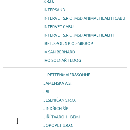
S.R.O.
INTERSAND
INTERVET S.R.O. MSD ANIMAL HEALTH CABU
INTERVET CABU
INTERVET S.R.O. MSD ANIMAL HEALTH
IREL, SPOL. S R.O. -MIKROP
IV SAN BERNARD
IVO SOLNAŘ FEDOG
J. RETTENMAIER&SÖHNE
JAMENSKÁ A.S.
JBL
JESENIČAN S.R.O.
JINDŘICH ŠÍP
JIŘÍ TVAROH - BEMI
J
JOPOPET S.R.O.