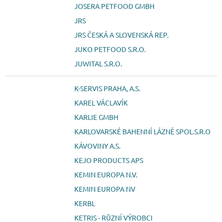
JOSERA PETFOOD GMBH
JRS
JRS ČESKÁ A SLOVENSKÁ REP.
JUKO PETFOOD S.R.O.
JUWITAL S.R.O.
K-SERVIS PRAHA, A.S.
KAREL VÁCLAVÍK
KARLIE GMBH
KARLOVARSKÉ BAHENNÍ LÁZNĚ SPOL.S.R.O
KÁVOVINY A.S.
KEJO PRODUCTS APS
KEMIN EUROPA N.V.
KEMIN EUROPA NV
KERBL
KETRIS - RŮZNÍ VÝROBCI