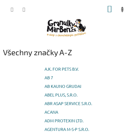
Přejít
NÁKUP
na
obsah
KOŠÍK
Všechny značky A-Z
A.K. FOR PETS B.V.
AB 7
AB KAUNO GRUDAI
ABEL PLUS, S.R.O.
ABR ASAP SERVICE S.R.O.
ACANA
ADM PROTEXIN LTD.
AGENTURA M-S-P S.R.O.