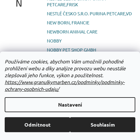
N
PETCARE,FRISK
NESTLÉ ČESKO S.R.O. PURINA PETCARE,VD
NEW BORN, FRANCIE
NEWBORN ANIMAL CARE
NOBBY
NOBBY PET SHOP GMBH
NOVIKO S.R.O.
Používáme cookies, abychom Vám umožnili pohodlné
NUTRI-BIOMED HELLAS LTD.
prohlížení webu a díky analýze provozu webu neustále
zlepšovali jeho funkce, výkon a použitelnost.
NUTRIFARM SP. Z O.O.
https://www.granulkymarben.cz/podminky/podminky-
NUTRIN S.R.O.
ochrany-osobnich-udaju/
O’LALA PETS
Nastavení
ORIJEN
ORION PHARMA ANIMAL HEALTH
Odmítnout
Souhlasím
ORION PHARMA S.R.O.
ORLING S.R.O.