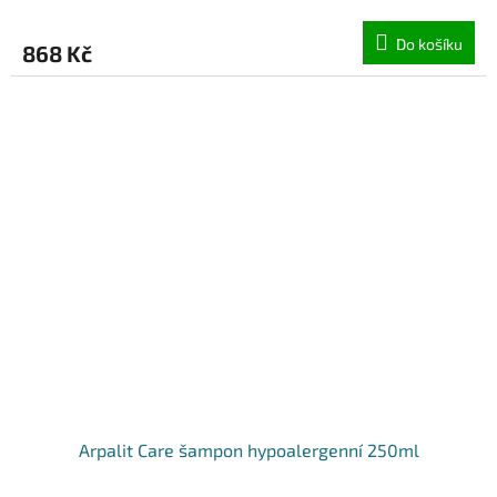
Do košíku
868 Kč
Arpalit Care šampon hypoalergenní 250ml