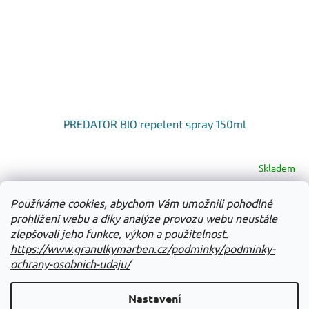
PREDATOR BIO repelent spray 150ml
Skladem
Používáme cookies, abychom Vám umožnili pohodlné
Do košíku
272 Kč
prohlížení webu a díky analýze provozu webu neustále
zlepšovali jeho funkce, výkon a použitelnost.
12
položek celkem
O
https://www.granulkymarben.cz/podminky/podminky-
v
ochrany-osobnich-udaju/
l
Z
á
á
Nastavení
d
Vytvořil Shoptet
p