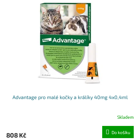
Advantage pro malé kočky a králíky 40mg 4x0,4ml
Skladem
Do košíku
808 Kč