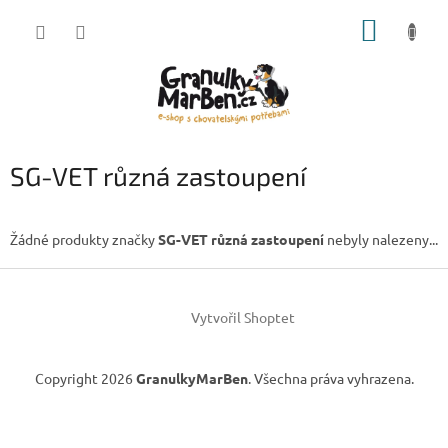
Přejít
NÁKUP
na
obsah
KOŠÍK
SG-VET různá zastoupení
Žádné produkty značky
SG-VET různá zastoupení
nebyly nalezeny...
Z
á
Vytvořil Shoptet
p
a
t
Copyright 2026
GranulkyMarBen
. Všechna práva vyhrazena.
í