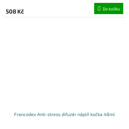
Do košíku
508 Kč
Francodex Anti-stress difuzér náplň kočka 48ml