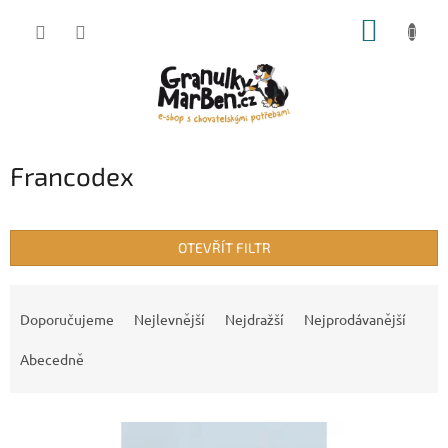
Přejít
NÁKUP
na
obsah
KOŠÍK
Francodex
OTEVŘÍT FILTR
Ř
a
Doporučujeme
Nejlevnější
Nejdražší
Nejprodávanější
z
e
Abecedně
n
í
V
p
ý