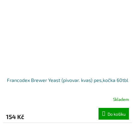
Francodex Brewer Yeast (pivovar. kvas) pes,kočka 60tbl
Skladem
Do košíku
154 Kč