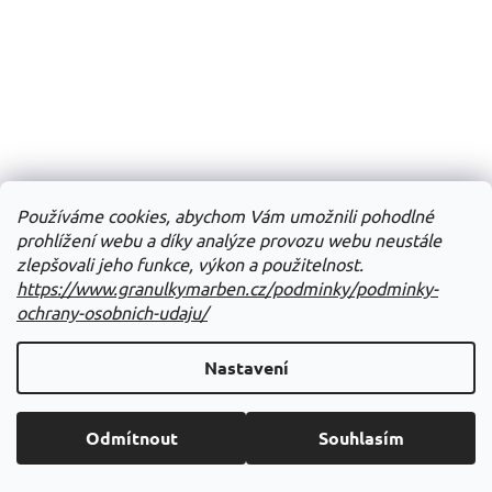
Používáme cookies, abychom Vám umožnili pohodlné
prohlížení webu a díky analýze provozu webu neustále
zlepšovali jeho funkce, výkon a použitelnost.
https://www.granulkymarben.cz/podminky/podminky-
ochrany-osobnich-udaju/
Francodex Joint Health ampulky pes, štěně 18x1ml
Nastavení
Skladem
Odmítnout
Souhlasím
Do košíku
333 Kč