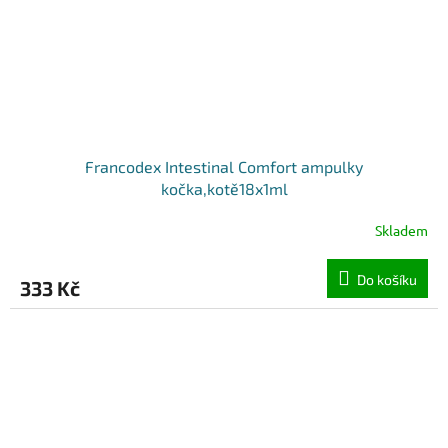
Francodex Intestinal Comfort ampulky
kočka,kotě18x1ml
Skladem
Do košíku
333 Kč