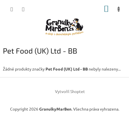
Přejít
NÁKUP
na
obsah
KOŠÍK
Pet Food (UK) Ltd - BB
Žádné produkty značky
Pet Food (UK) Ltd - BB
nebyly nalezeny...
Z
á
Vytvořil Shoptet
p
a
t
Copyright 2026
GranulkyMarBen
. Všechna práva vyhrazena.
í