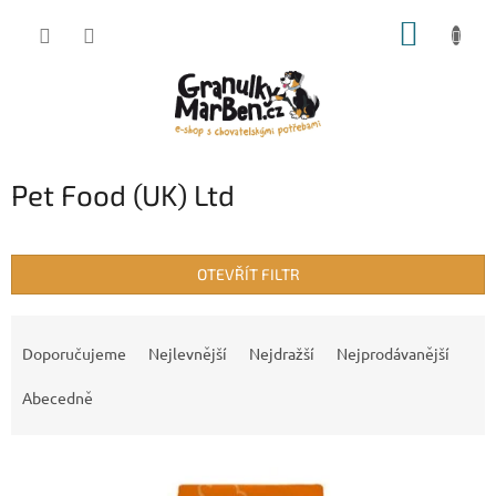
Přejít
NÁKUP
na
obsah
KOŠÍK
Pet Food (UK) Ltd
OTEVŘÍT FILTR
Ř
a
Doporučujeme
Nejlevnější
Nejdražší
Nejprodávanější
z
e
Abecedně
n
í
V
p
ý