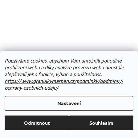
Používáme cookies, abychom Vám umožnili pohodlné
prohlížení webu a díky analýze provozu webu neustále
zlepšovali jeho funkce, výkon a použitelnost.
https://www.granulkymarben.cz/podminky/podminky-
ochrany-osobnich-udaju/
MEOWING HEADS Smitten Kitten 1,5kg
Nastavení
Skladem
Odmítnout
Souhlasím
Do košíku
646 Kč