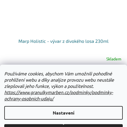
Marp Holistic - vývar z divokého losa 230ml
Skladem
Do košíku
Používáme cookies, abychom Vám umožnili pohodlné
64 Kč
prohlížení webu a díky analýze provozu webu neustále
zlepšovali jeho funkce, výkon a použitelnost.
25
položek celkem
O
https://www.granulkymarben.cz/podminky/podminky-
v
ochrany-osobnich-udaju/
l
Z
á
á
d
Nastavení
Vytvořil Shoptet
p
a
a
c