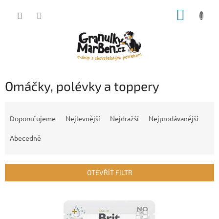
Přejít
NÁKUP
na
obsah
KOŠÍK
Omáčky, polévky a toppery
Ř
a
Doporučujeme
Nejlevnější
Nejdražší
Nejprodávanější
z
e
Abecedně
n
í
p
OTEVŘÍT FILTR
r
o
V
d
ý
u
p