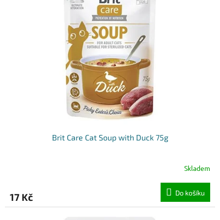
k
i
t
s
ů
p
r
o
d
u
k
t
ů
Brit Care Cat Soup with Duck 75g
Skladem
Do košíku
17 Kč