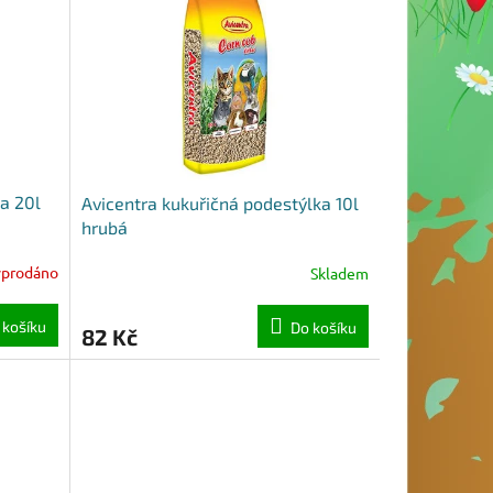
a 20l
Avicentra kukuřičná podestýlka 10l
hrubá
yprodáno
Skladem
 košíku
Do košíku
82 Kč