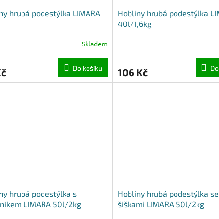
ny hrubá podestýlka LIMARA
Hobliny hrubá podestýlka L
40l/1,6kg
Skladem
Do košíku
Do
Kč
106 Kč
ny hrubá podestýlka s
Hobliny hrubá podestýlka se
dníkem LIMARA 50l/2kg
šiškami LIMARA 50l/2kg