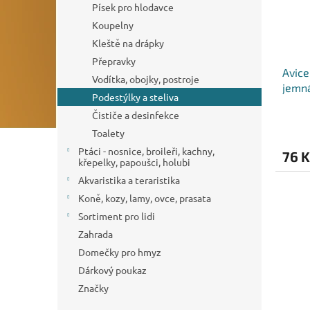
Písek pro hlodavce
Koupelny
Kleště na drápky
Přepravky
Avice
Vodítka, obojky, postroje
jemn
Podestýlky a steliva
Čističe a desinfekce
Toalety
Ptáci - nosnice, broileři, kachny,
76 K
křepelky, papoušci, holubi
Akvaristika a teraristika
Koně, kozy, lamy, ovce, prasata
Sortiment pro lidi
Zahrada
Domečky pro hmyz
Dárkový poukaz
Značky