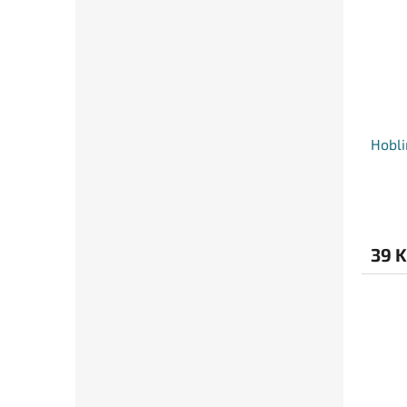
Hobli
39 K