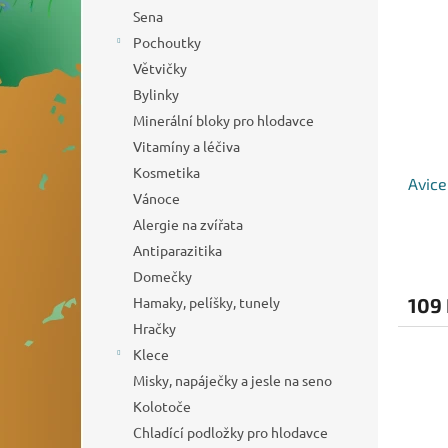
o
n
p
Sena
d
e
i
Pochoutky
u
l
s
k
Větvičky
p
t
Bylinky
r
ů
o
Minerální bloky pro hlodavce
d
Vitamíny a léčiva
u
Kosmetika
Avice
k
Vánoce
t
Alergie na zvířata
ů
Antiparazitika
Domečky
Hamaky, pelíšky, tunely
109
Hračky
Klece
Misky, napáječky a jesle na seno
Kolotoče
Chladící podložky pro hlodavce