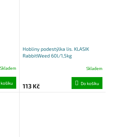
Hobliny podestýlka lis. KLASIK
RabbitWeed 60l/1,5kg
Skladem
Skladem
 košíku
Do košíku
113 Kč