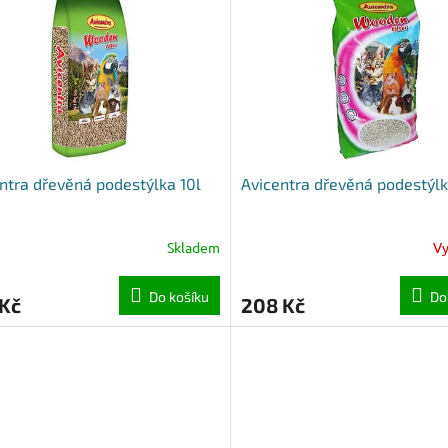
ntra dřevěná podestýlka 10l
Avicentra dřevěná podestýlk
Skladem
V
Do košíku
Do
 Kč
208 Kč