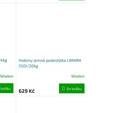
,4kg
Hobliny jemná podestýlka LIMARA
550l/20kg
Skladem
Skladem
 košíku
Do košíku
629 Kč