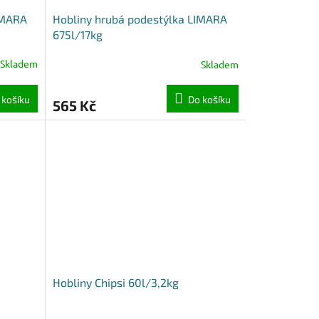
IMARA
Hobliny hrubá podestýlka LIMARA
675l/17kg
Skladem
Skladem
 košíku
Do košíku
565 Kč
Hobliny Chipsi 60l/3,2kg