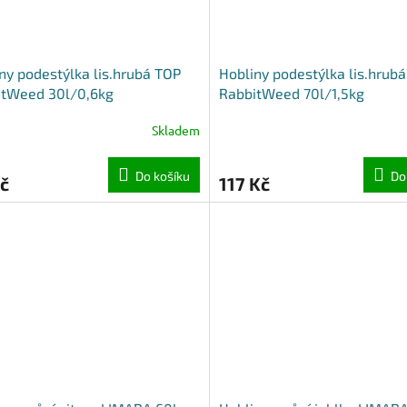
ny podestýlka lis.hrubá TOP
Hobliny podestýlka lis.hrub
itWeed 30l/0,6kg
RabbitWeed 70l/1,5kg
Skladem
Do košíku
Do
č
117 Kč