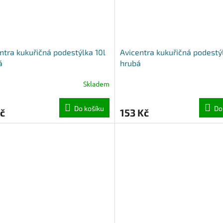
ntra kukuřičná podestýlka 10l
Avicentra kukuřičná podestý
á
hrubá
Skladem
Do košíku
Do
č
153 Kč