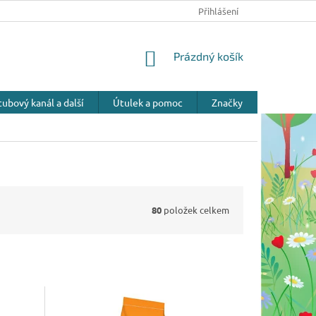
Přihlášení
NÁKUPNÍ
Prázdný košík
KOŠÍK
ubový kanál a další
Útulek a pomoc
Značky
80
položek celkem