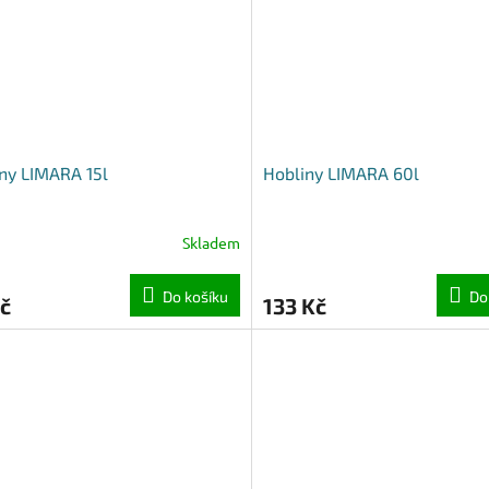
ny LIMARA 15l
Hobliny LIMARA 60l
Skladem
Do košíku
Do
č
133 Kč