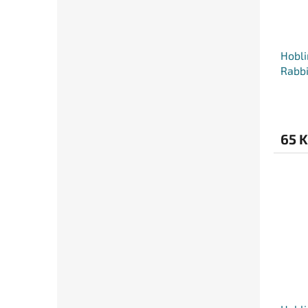
Hobli
Rabb
65 K