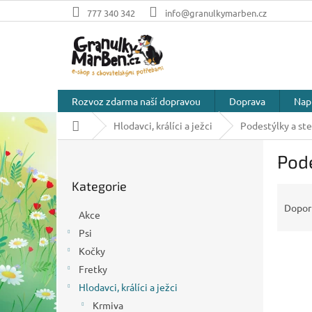
Přejít
777 340 342
info@granulkymarben.cz
na
obsah
Rozvoz zdarma naší dopravou
Doprava
Nap
Domů
Hlodavci, králíci a ježci
Podestýlky a ste
P
Pode
o
Přeskočit
s
Kategorie
kategorie
Ř
t
a
r
Dopor
Akce
z
a
Psi
e
n
n
Kočky
n
í
í
Fretky
p
p
Hlodavci, králíci a ježci
V
r
a
ý
Krmiva