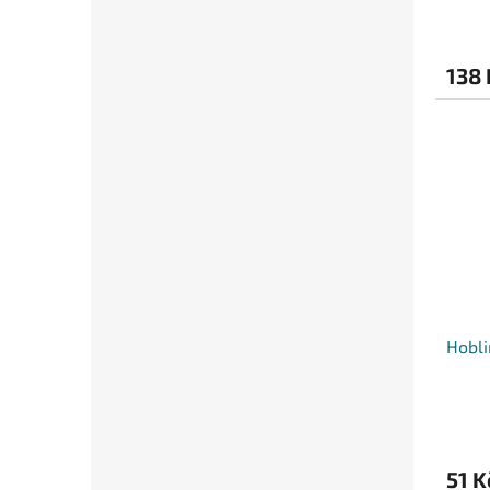
138 
Hobli
51 K