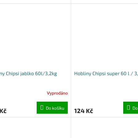
ny Chipsi jablko 60l/3,2kg
Hobliny Chipsi super 60 l / 3
Vyprodáno
Do košíku
Do
 Kč
124 Kč