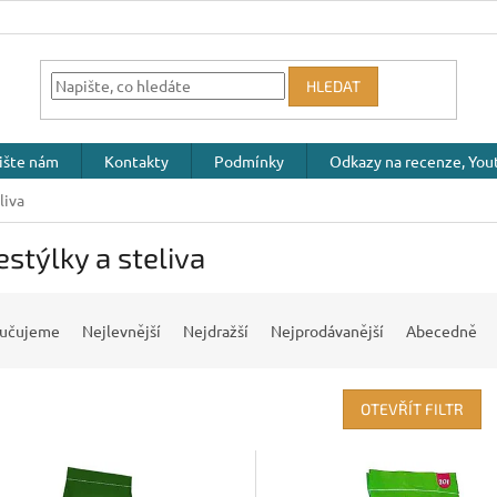
HLEDAT
ište nám
Kontakty
Podmínky
Odkazy na recenze, Yout
liva
stýlky a steliva
učujeme
Nejlevnější
Nejdražší
Nejprodávanější
Abecedně
OTEVŘÍT FILTR