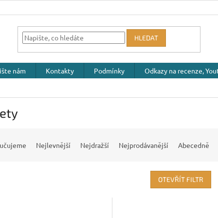
HLEDAT
ište nám
Kontakty
Podmínky
Odkazy na recenze, Yout
ety
učujeme
Nejlevnější
Nejdražší
Nejprodávanější
Abecedně
OTEVŘÍT FILTR