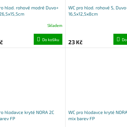
o hlod. rohové modré Duvo+
WC pro hlod. rohové S, Duvo
26,5x15,5cm
16,5x12,5x8cm
Skladem
Do košíku
Do
č
23 Kč
o hlodavce kryté NORA 2C
WC pro hlodavce kryté NOR
arev FP
mix barev FP