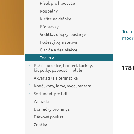
Písek pro hlodavce
Koupelny
Kleště na drápky
Přepravky
Toale
Vodítka, obojky, postroje
modr
Podestýlky a steliva
Čističe a desinfekce
Toalety
Ptáci - nosnice, broileři, kachny,
178 
křepelky, papoušci, holubi
Akvaristika a teraristika
Koně, kozy, lamy, ovce, prasata
Sortiment pro lidi
Zahrada
Domečky pro hmyz
Dárkový poukaz
Značky