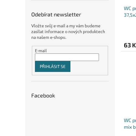
WC pr
Odebírat newsletter
37,5x
Vložte svůj e-mail a my vám budeme
zasílat informace o nových produktech
na našem e-shopu.
63 K
E-mail
PŘIHLÁSIT SE
Facebook
WC pr
mix b