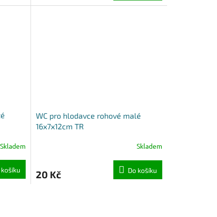
té
WC pro hlodavce rohové malé
16x7x12cm TR
Skladem
Skladem
 košíku
Do košíku
20 Kč