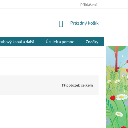
Přihlášení
NÁKUPNÍ
Prázdný košík
KOŠÍK
ubový kanál a další
Útulek a pomoc
Značky
19
položek celkem