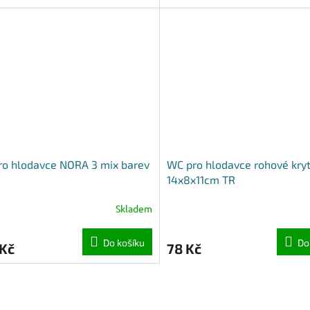
o hlodavce NORA 3 mix barev
WC pro hlodavce rohové kry
14x8x11cm TR
Skladem
Do košíku
Do
 Kč
78 Kč