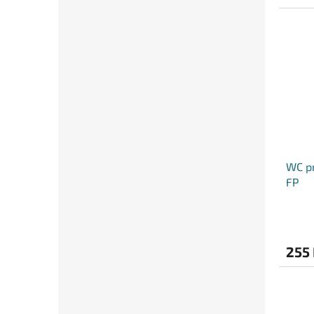
WC pr
FP
255