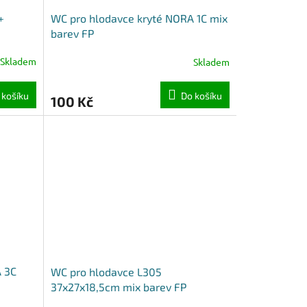
+
WC pro hlodavce kryté NORA 1C mix
barev FP
Skladem
Skladem
 košíku
Do košíku
100 Kč
A 3C
WC pro hlodavce L305
37x27x18,5cm mix barev FP