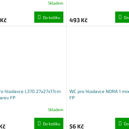
Skladem
Do košíku
Do
 Kč
493 Kč
ro hlodavce L370 27x27x17cm
WC pro hlodavce NORA 1 mix
arev FP
FP
Skladem
Do košíku
Do
Kč
56 Kč