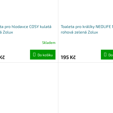
ta pro hlodavce COSY kulatá
Toaleta pro králíky NEOLIFE
á Zolux
rohová zelená Zolux
Skladem
Do košíku
Do
Kč
195 Kč