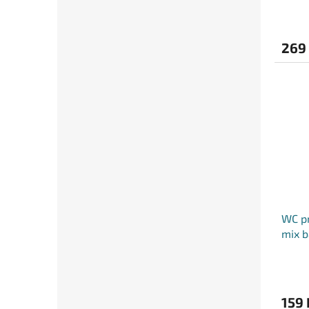
269
WC p
mix b
159 