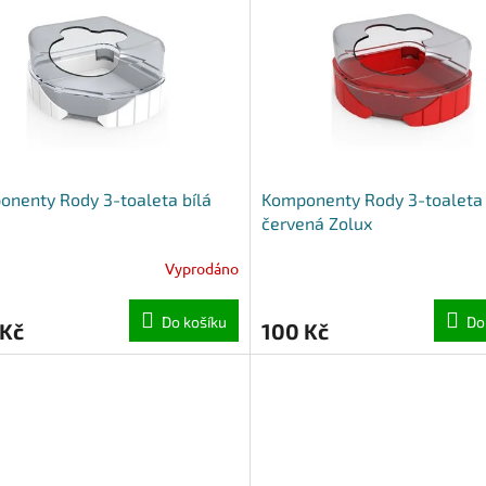
nenty Rody 3-toaleta bílá
Komponenty Rody 3-toaleta
červená Zolux
Vyprodáno
Do košíku
Do
 Kč
100 Kč