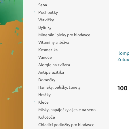
o
n
p
Sena
d
e
i
Pochoutky
u
l
s
k
Větvičky
p
t
Bylinky
r
ů
o
Minerální bloky pro hlodavce
d
Vitamíny a léčiva
u
Kosmetika
Kompo
k
Vánoce
Zolux
t
Alergie na zvířata
ů
Antiparazitika
Domečky
Hamaky, pelíšky, tunely
100
Hračky
Klece
Misky, napáječky a jesle na seno
Kolotoče
Chladící podložky pro hlodavce