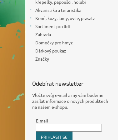
n
křepelky, papoušci, holubi
e
Akvaristika a teraristika
l
Koně, kozy, lamy, ovce, prasata
Sortiment pro lidi
Zahrada
Domečky pro hmyz
Dárkový poukaz
Značky
Odebírat newsletter
Vložte svůj e-mail a my vám budeme
zasílat informace o nových produktech
na našem e-shopu.
E-mail
PŘIHLÁSIT SE