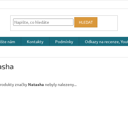
HLEDAT
ište nám
Kontakty
Podmínky
Odkazy na recenze, Yout
asha
rodukty značky
Natasha
nebyly nalezeny...