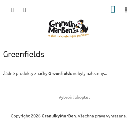
Přejít
NÁKUP
na
obsah
KOŠÍK
Greenfields
Žádné produkty značky
Greenfields
nebyly nalezeny...
Z
á
Vytvořil Shoptet
p
a
t
Copyright 2026
GranulkyMarBen
. Všechna práva vyhrazena.
í