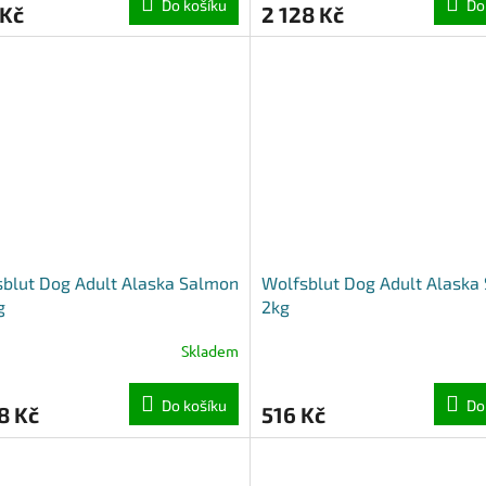
Do košíku
Do
 Kč
2 128 Kč
blut Dog Adult Alaska Salmon
Wolfsblut Dog Adult Alaska
g
2kg
Skladem
Do košíku
Do
8 Kč
516 Kč