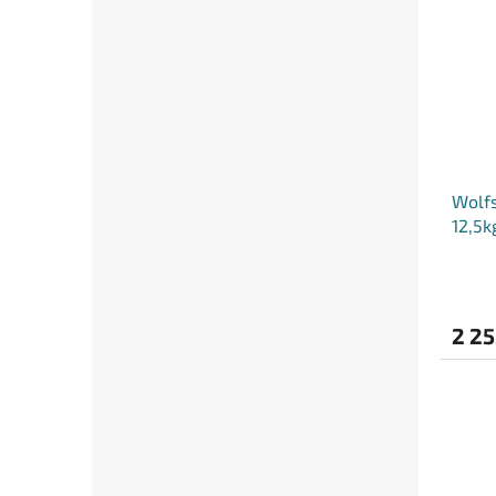
Wolfs
12,5k
2 25