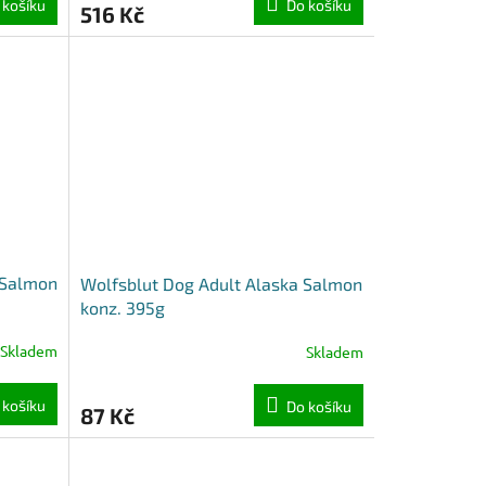
 košíku
Do košíku
516 Kč
 Salmon
Wolfsblut Dog Adult Alaska Salmon
konz. 395g
Skladem
Skladem
 košíku
Do košíku
87 Kč