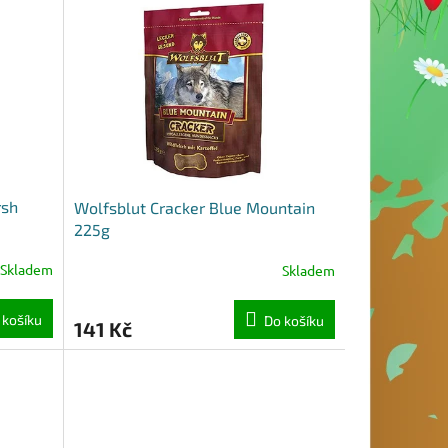
rsh
Wolfsblut Cracker Blue Mountain
225g
Skladem
Skladem
 košíku
Do košíku
141 Kč