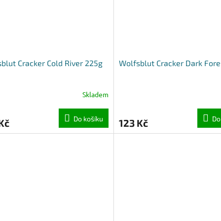
blut Cracker Cold River 225g
Wolfsblut Cracker Dark Fore
Skladem
Do košíku
Do
Kč
123 Kč