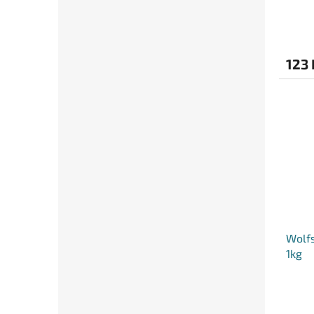
123 
Wolfs
1kg