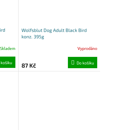
ird
Wolfsblut Dog Adult Black Bird
konz. 395g
Skladem
Vyprodáno
 košíku
Do košíku
87 Kč