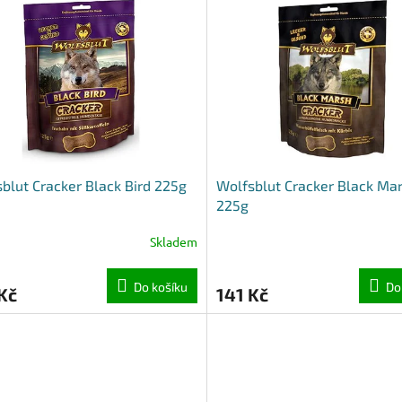
blut Cracker Black Bird 225g
Wolfsblut Cracker Black Ma
225g
Skladem
Do košíku
Do
Kč
141 Kč