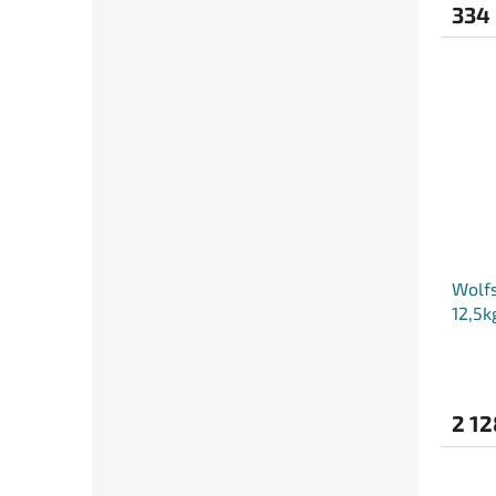
334
Wolfs
12,5k
2 12