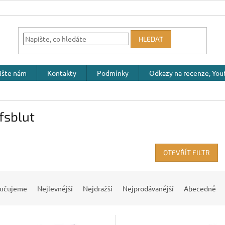
HLEDAT
ište nám
Kontakty
Podmínky
Odkazy na recenze, Yout
fsblut
OTEVŘÍT FILTR
učujeme
Nejlevnější
Nejdražší
Nejprodávanější
Abecedně