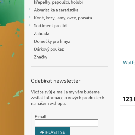
n
křepelky, papoušci, holubi
ý
í
e
p
Akvaristika a teraristika
p
l
i
r
Koně, kozy, lamy, ovce, prasata
s
o
Sortiment pro lidi
p
d
Zahrada
r
u
Domečky pro hmyz
o
k
Dárkový poukaz
d
t
u
ů
Značky
Wolfs
k
t
ů
Odebírat newsletter
Vložte svůj e-mail a my vám budeme
zasílat informace o nových produktech
123 
na našem e-shopu.
E-mail
PŘIHLÁSIT SE