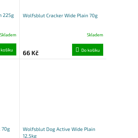
n 225g
Wolfsblut Cracker Wide Plain 70g
Skladem
Skladem
 košíku
Do košíku
66 Kč
k 70g
Wolfsblut Dog Active Wide Plain
12,5kg