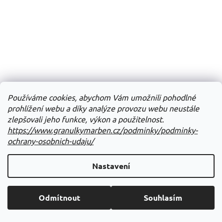
Používáme cookies, abychom Vám umožnili pohodlné
prohlížení webu a díky analýze provozu webu neustále
zlepšovali jeho funkce, výkon a použitelnost.
https://www.granulkymarben.cz/podminky/podminky-
ochrany-osobnich-udaju/
DINGO suchary speciál 500g
Nastavení
Skladem
Odmítnout
Souhlasím
Do košíku
95 Kč