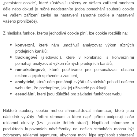
„persistent cookie“, které zůstávají uloženy ve Vašem zařízení mnohem
déle nebo dokud je ručně neodstraníte (doba ponechání souborů cookie
ve vašem zařízení závisí na nastavení samotné cookie a nastavení
vašeho prohlížeče).
Z hlediska funkce, kterou jednotlivé cookie plní, lze cookie rozdělit na:
konverzní
, které nám umožňují analyzovat výkon různých
prodejních kanálů;
trackingové
(sledovací), které v kombinaci s konverzními
pomáhají analyzovat výkon různých prodejních kanálů;
remarketingové
, které používáme pro personalizaci obsahu
reklam a jejich správnému zacílení;
analytické
, které nám pomáhají zvýšit uživatelské pohodlí našeho
webu tím, že pochopíme, jak jej uživatelé používají;
esenciální
, které jsou důležité pro základní funkčnost webu.
Některé soubory cookie mohou shromažďovat informace, které jsou
následně využity třetími stranami a které např. přímo podporují naše
reklamní aktivity (tzv. „cookie třetích stran“). Například informace o
produktech kupovaných návštěvníky na našich stránkách mohou být
zobrazeny reklamní agenturou, abychom mohli lépe uzpůsobit zobrazení