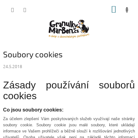
Přejít
NÁKUP
na
obsah
KOŠÍK
Soubory cookies
24.5.2018
Zásady používání souborů
cookies
Co jsou soubory cookies:
Za účelem zlepšení Vám poskytovaných služeb využívají naše stránky
soubory cookie. Soubory cookie jsou malé soubory, které ukládají
informace ve Vašem prohlížeči a běžně slouží k rozlišování jednotlivých
uživatelů. Osoba uživatele však není na základě těchto informací