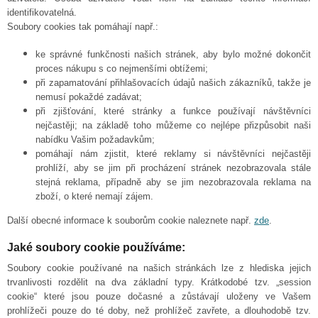
identifikovatelná.
Soubory cookies tak pomáhají např.:
ke správné funkčnosti našich stránek, aby bylo možné dokončit
proces nákupu s co nejmenšími obtížemi;
při zapamatování přihlašovacích údajů našich zákazníků, takže je
nemusí pokaždé zadávat;
při zjišťování, které stránky a funkce používají návštěvníci
nejčastěji; na základě toho můžeme co nejlépe přizpůsobit naši
nabídku Vašim požadavkům;
pomáhají nám zjistit, které reklamy si návštěvníci nejčastěji
prohlíží, aby se jim při procházení stránek nezobrazovala stále
stejná reklama, případně aby se jim nezobrazovala reklama na
zboží, o které nemají zájem.
Další obecné informace k souborům cookie naleznete např.
zde
.
Jaké soubory cookie používáme:
Soubory cookie používané na našich stránkách lze z hlediska jejich
trvanlivosti rozdělit na dva základní typy. Krátkodobé tzv. „session
cookie“ které jsou pouze dočasné a zůstávají uloženy ve Vašem
prohlížeči pouze do té doby, než prohlížeč zavřete, a dlouhodobě tzv.