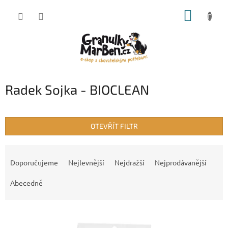
Přejít
NÁKUP
na
obsah
KOŠÍK
Radek Sojka - BIOCLEAN
OTEVŘÍT FILTR
Ř
a
Doporučujeme
Nejlevnější
Nejdražší
Nejprodávanější
z
e
Abecedně
n
í
V
p
ý