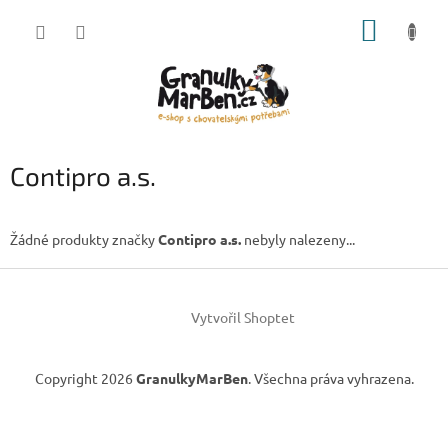
Přejít
NÁKUP
na
obsah
KOŠÍK
Contipro a.s.
Žádné produkty značky
Contipro a.s.
nebyly nalezeny...
Z
á
Vytvořil Shoptet
p
a
t
Copyright 2026
GranulkyMarBen
. Všechna práva vyhrazena.
í