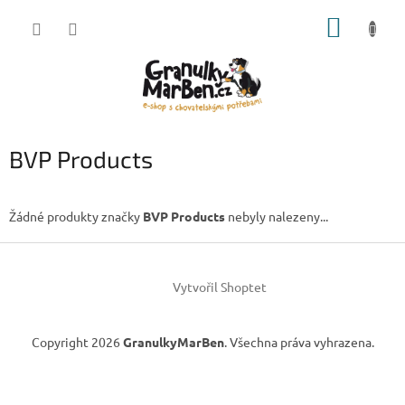
Přejít
NÁKUP
na
obsah
KOŠÍK
BVP Products
Žádné produkty značky
BVP Products
nebyly nalezeny...
Z
á
Vytvořil Shoptet
p
a
t
Copyright 2026
GranulkyMarBen
. Všechna práva vyhrazena.
í