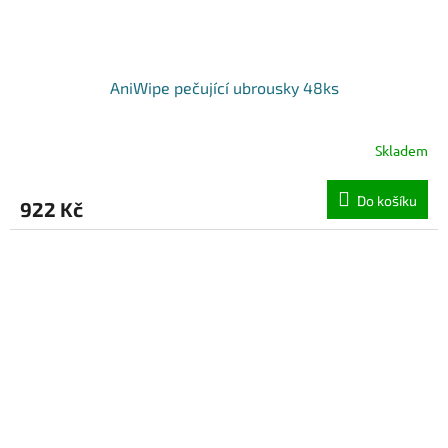
AniWipe pečující ubrousky 48ks
Skladem
Do košíku
922 Kč