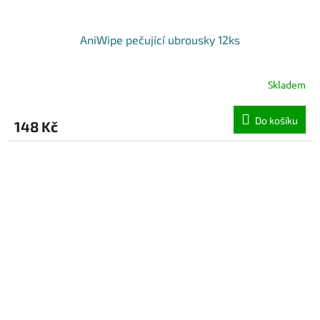
AniWipe pečující ubrousky 12ks
Skladem
Do košíku
148 Kč