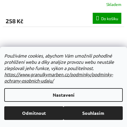
Skladem
Do košíku
258 Kč
Používáme cookies, abychom Vám umožnili pohodlné
prohlížení webu a díky analýze provozu webu neustále
zlepšovali jeho funkce, výkon a použitelnost.
https://www.granulkymarben.cz/podminky/podminky-
ochrany-osobnich-udaju/
Nastavení
Odmítnout
Souhlasím
Čistič na tlapky Vanilla&Shea Butter 200ml