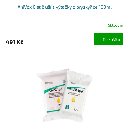
AniVox Čistič uší s výtažky z pryskyřice 100ml
Skladem
Do košíku
491 Kč