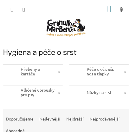
Přejít
NÁKUP
na
obsah
KOŠÍK
Hygiena a péče o srst
Hřebeny a
Péče o oči, uši,
kartáče
nos a tlapky
Vlhčené ubrousky
Nůžky na srst
pro psy
Ř
a
Doporučujeme
Nejlevnější
Nejdražší
Nejprodávanější
z
e
Abecedně