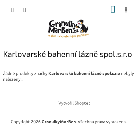
Přejít
NÁKUP
na
obsah
KOŠÍK
Karlovarské bahenní lázně spol.s.r.o
Žádné produkty značky
Karlovarské bahenní lázně spol.s.r.o
nebyly
nalezeny...
Z
á
Vytvořil Shoptet
p
a
t
Copyright 2026
GranulkyMarBen
. Všechna práva vyhrazena.
í