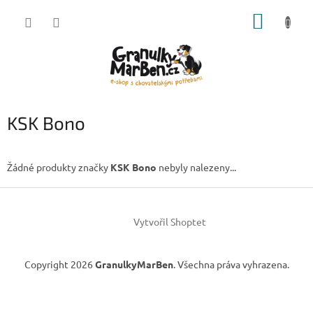
Přejít
NÁKUP
na
obsah
KOŠÍK
KSK Bono
Žádné produkty značky
KSK Bono
nebyly nalezeny...
Z
á
Vytvořil Shoptet
p
a
t
Copyright 2026
GranulkyMarBen
. Všechna práva vyhrazena.
í