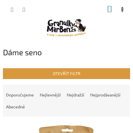
Přejít
NÁKUP
na
obsah
KOŠÍK
Dáme seno
OTEVŘÍT FILTR
Ř
a
Doporučujeme
Nejlevnější
Nejdražší
Nejprodávanější
z
e
Abecedně
n
í
V
p
ý