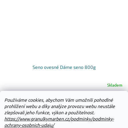
Seno ovesné Dáme seno 800g
Skladem
Do košíku
Používáme cookies, abychom Vám umožnili pohodlné
101 Kč
prohlížení webu a díky analýze provozu webu neustále
zlepšovali jeho funkce, výkon a použitelnost.
13
položek celkem
O
https://www.granulkymarben.cz/podminky/podminky-
v
ochrany-osobnich-udaju/