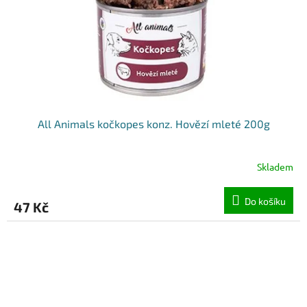
All Animals kočkopes konz. Hovězí mleté 200g
Skladem
Do košíku
47 Kč