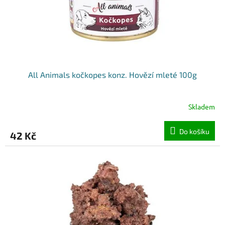
All Animals kočkopes konz. Hovězí mleté 100g
Skladem
Do košíku
42 Kč