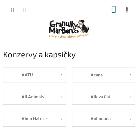
Přejít
NÁKUP
na
obsah
KOŠÍK
Konzervy a kapsičky
AATU
Acana
All Animals
Alleva Cat
Almo Nature
Animonda