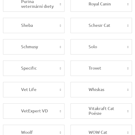
Purina
Royal Canin
veterinární diety
Sheba
Schesir Cat
Schmusy
Solo
Specific
Trovet
Vet Life
Whiskas
Vitakraft Cat
VetExpert VD
Poésie
Woolf
WOW Cat