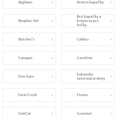
Applaws
Araton kapsičky
Brit kapsičky a
Beaphar Vet
konzervy pro
kočky
Butcher's
Calibra
Canagan
Carnilove
Eukanuba
Don Gato
veterinární diety
Farm Fresh
Fitmin
GimCat
Gourmet