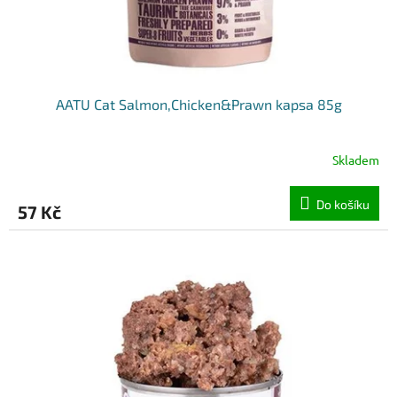
k
t
ů
AATU Cat Salmon,Chicken&Prawn kapsa 85g
Skladem
Do košíku
57 Kč