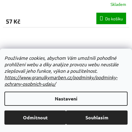
Skladem
Do košíku
57 Kč
Používáme cookies, abychom Vám umožnili pohodlné
prohlížení webu a díky analýze provozu webu neustále
zlepšovali jeho funkce, výkon a použitelnost.
https://www.granulkymarben.cz/podminky/podminky-
ochrany-osobnich-udaju/
Nastavení
Odmítnout
Souhlasím
All Animals kočkopes sklo Kachna ve vlastní šťávě 200g