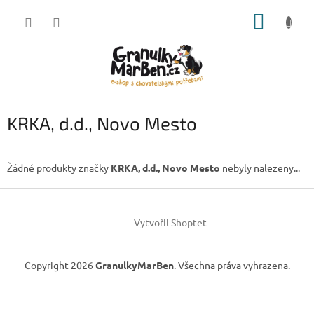
Přejít
NÁKUP
na
obsah
KOŠÍK
KRKA, d.d., Novo Mesto
Žádné produkty značky
KRKA, d.d., Novo Mesto
nebyly nalezeny...
Z
á
Vytvořil Shoptet
p
a
t
Copyright 2026
GranulkyMarBen
. Všechna práva vyhrazena.
í