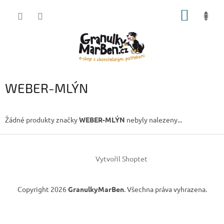
Přejít
NÁKUP
na
obsah
KOŠÍK
WEBER-MLÝN
Žádné produkty značky
WEBER-MLÝN
nebyly nalezeny...
Z
á
Vytvořil Shoptet
p
a
t
Copyright 2026
GranulkyMarBen
. Všechna práva vyhrazena.
í