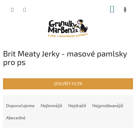
Přejít
NÁKUP
na
obsah
KOŠÍK
Brit Meaty Jerky - masové pamlsky
pro ps
OTEVŘÍT FILTR
Ř
a
Doporučujeme
Nejlevnější
Nejdražší
Nejprodávanější
z
e
Abecedně
n
í