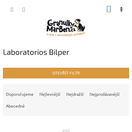
Přejít
NÁKUP
na
obsah
KOŠÍK
Laboratorios Bilper
OTEVŘÍT FILTR
Ř
a
Doporučujeme
Nejlevnější
Nejdražší
Nejprodávanější
z
e
Abecedně
n
í
V
p
ý