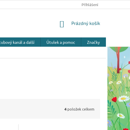
Přihlášení
NÁKUPNÍ
Prázdný košík
KOŠÍK
ubový kanál a další
Útulek a pomoc
Značky
4
položek celkem