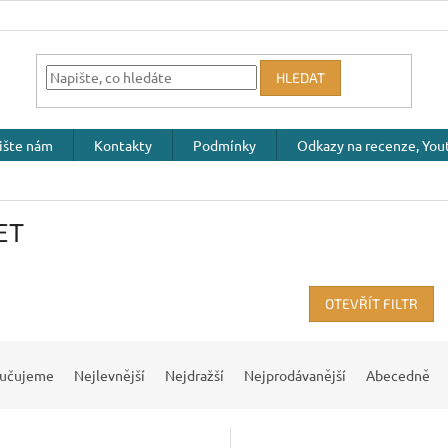
HLEDAT
ište nám
Kontakty
Podmínky
Odkazy na recenze, Yout
ET
OTEVŘÍT FILTR
učujeme
Nejlevnější
Nejdražší
Nejprodávanější
Abecedně