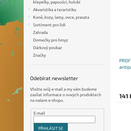
n
křepelky, papoušci, holubi
ý
í
e
p
Akvaristika a teraristika
p
l
i
r
Koně, kozy, lamy, ovce, prasata
s
o
Sortiment pro lidi
p
d
Zahrada
r
u
Domečky pro hmyz
o
k
Dárkový poukaz
d
t
u
ů
Značky
PROF
k
antip
t
ů
Odebírat newsletter
Vložte svůj e-mail a my vám budeme
zasílat informace o nových produktech
141 
na našem e-shopu.
E-mail
PŘIHLÁSIT SE