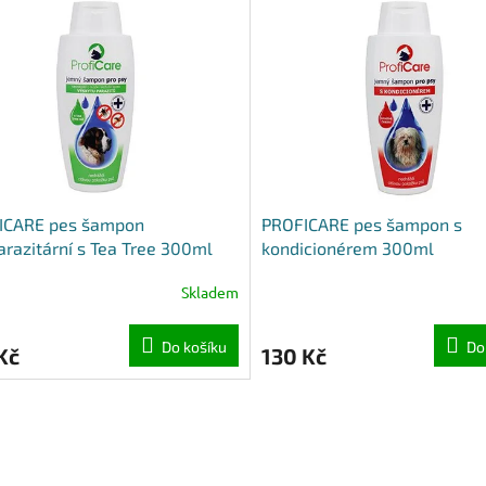
ICARE pes šampon
PROFICARE pes šampon s
arazitární s Tea Tree 300ml
kondicionérem 300ml
Skladem
Do košíku
Do
Kč
130 Kč