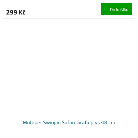
Do košíku
299 Kč
Multipet Swingin Safari žirafa plyš 48 cm