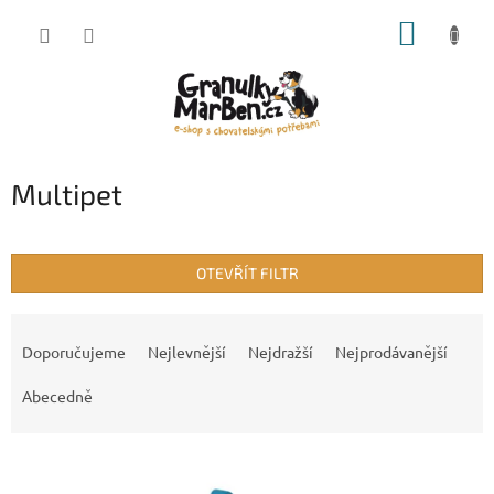
Přejít
NÁKUP
na
obsah
KOŠÍK
Multipet
OTEVŘÍT FILTR
Ř
a
Doporučujeme
Nejlevnější
Nejdražší
Nejprodávanější
z
e
Abecedně
n
í
V
p
ý