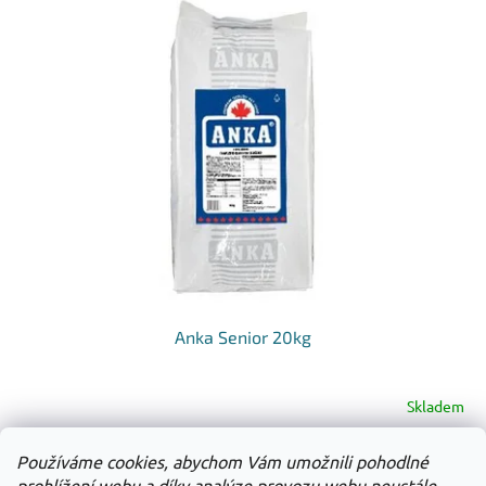
Anka Senior 20kg
Skladem
Používáme cookies, abychom Vám umožnili pohodlné
Do košíku
1 391 Kč
prohlížení webu a díky analýze provozu webu neustále