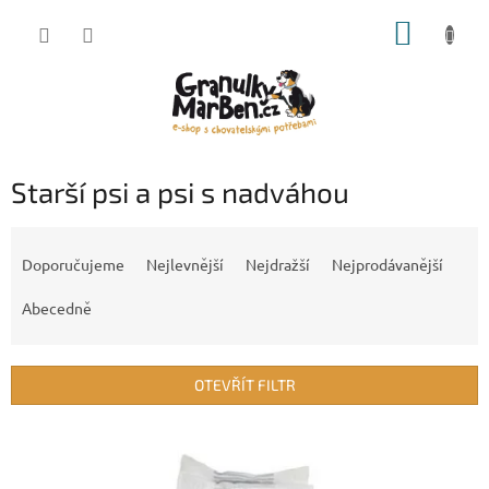
Přejít
NÁKUP
na
obsah
KOŠÍK
Starší psi a psi s nadváhou
Ř
a
Doporučujeme
Nejlevnější
Nejdražší
Nejprodávanější
z
e
Abecedně
n
í
p
OTEVŘÍT FILTR
r
o
V
d
ý
u
p