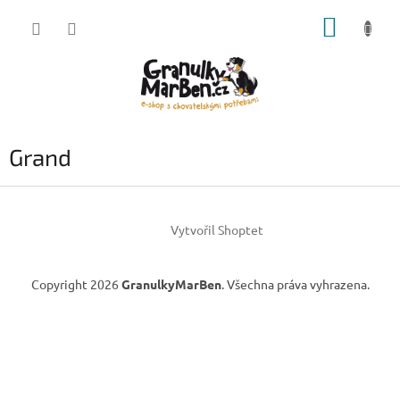
Přejít
NÁKUP
na
obsah
KOŠÍK
Grand
Z
á
Vytvořil Shoptet
p
a
t
Copyright 2026
GranulkyMarBen
. Všechna práva vyhrazena.
í