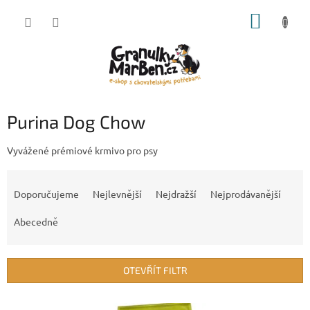
Přejít
NÁKUP
na
obsah
KOŠÍK
Purina Dog Chow
Vyvážené prémiové krmivo pro psy
Ř
a
Doporučujeme
Nejlevnější
Nejdražší
Nejprodávanější
z
e
Abecedně
n
í
p
OTEVŘÍT FILTR
r
o
V