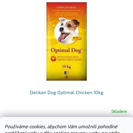
Delikan Dog Optimal Chicken 10kg
Skladem
Používáme cookies, abychom Vám umožnili pohodlné
Do košíku
476 Kč
prohlížení webu a díky analýze provozu webu neustále