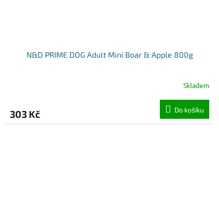
N&D PRIME DOG Adult Mini Boar & Apple 800g
Skladem
Do košíku
303 Kč