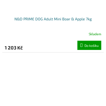
N&D PRIME DOG Adult Mini Boar & Apple 7kg
Skladem
Do košíku
1 203 Kč