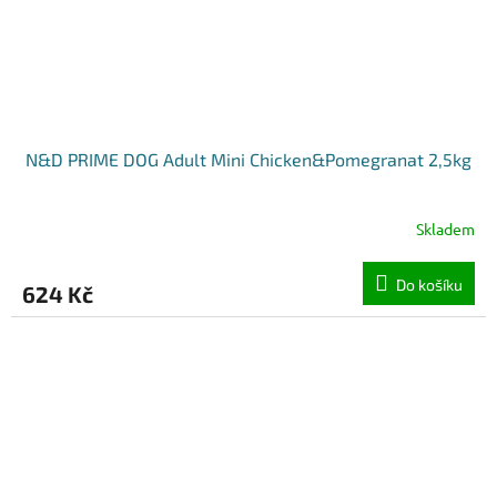
N&D PRIME DOG Adult Mini Chicken&Pomegranat 2,5kg
Skladem
Do košíku
624 Kč