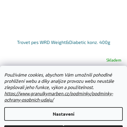
Trovet pes WRD Weight&Diabetic konz. 400g
Skladem
Do košíku
Používáme cookies, abychom Vám umožnili pohodlné
100 Kč
prohlížení webu a díky analýze provozu webu neustále
zlepšovali jeho funkce, výkon a použitelnost.
11
položek celkem
O
https://www.granulkymarben.cz/podminky/podminky-
v
ochrany-osobnich-udaju/
l
Z
á
á
d
Nastavení
Vytvořil Shoptet
p
a
a
c