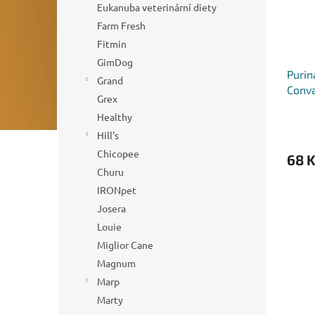
Eukanuba veterinární diety
Farm Fresh
Fitmin
GimDog
Purin
Grand
Conva
Grex
Healthy
Hill's
Chicopee
68 
Churu
IRONpet
Josera
Louie
Miglior Cane
Magnum
Marp
Marty