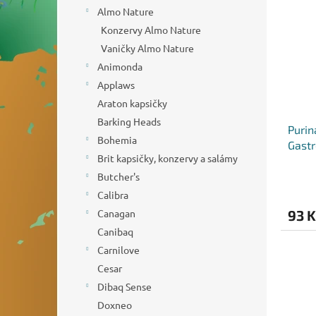
o
n
p
Almo Nature
d
e
i
Konzervy Almo Nature
u
l
s
k
Vaničky Almo Nature
p
t
Animonda
r
ů
o
Applaws
d
Araton kapsičky
u
Barking Heads
Purin
k
Bohemia
Gastr
t
Brit kapsičky, konzervy a salámy
ů
Butcher's
Calibra
Canagan
93 K
Canibaq
Carnilove
Cesar
Dibaq Sense
Doxneo