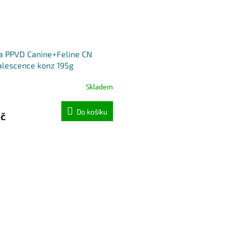
a PPVD Canine+Feline CN
lescence konz 195g
Skladem
Do košíku
Kč
O
v
l
á
d
a
c
í
p
r