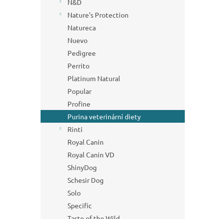
N&D
Nature's Protection
Natureca
Nuevo
Pedigree
Perrito
Platinum Natural
Popular
Profine
Purina veterinární diety
Rinti
Royal Canin
Royal Canin VD
ShinyDog
Schesir Dog
Solo
Specific
Taste of the Wild