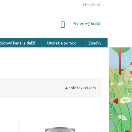
Přihlášení
NÁKUPNÍ
Prázdný košík
KOŠÍK
ubový kanál a další
Útulek a pomoc
Značky
4
položek celkem