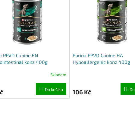
a PPVD Canine EN
Purina PPVD Canine HA
ointestinal konz 400g
Hypoallergenic konz 400g
Skladem
Do košíku
Do
č
106 Kč