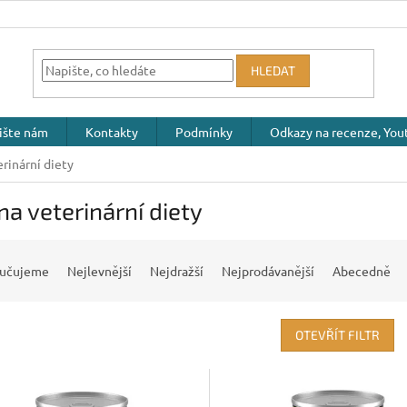
HLEDAT
ište nám
Kontakty
Podmínky
Odkazy na recenze, Yout
rinární diety
na veterinární diety
učujeme
Nejlevnější
Nejdražší
Nejprodávanější
Abecedně
OTEVŘÍT FILTR