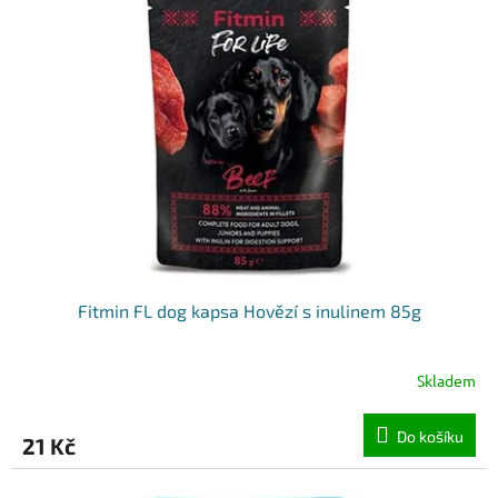
k
i
t
s
ů
p
r
o
d
u
k
t
ů
Fitmin FL dog kapsa Hovězí s inulinem 85g
Skladem
Do košíku
21 Kč