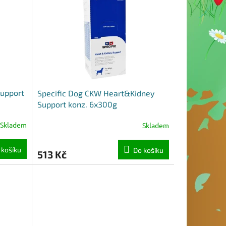
Support
Specific Dog CKW Heart&Kidney
Support konz. 6x300g
Skladem
Skladem
 košíku
Do košíku
513 Kč