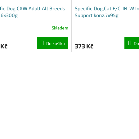
fic Dog CXW Adult All Breeds
Specific Dog,Cat F/C-IN-W I
. 6x300g
Support konz.7x95g
Skladem
Do košíku
Do
 Kč
373 Kč
O
v
l
á
d
a
c
í
p
r
v
k
y
v