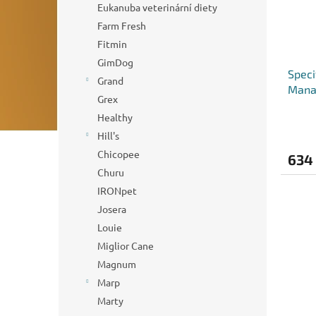
Eukanuba veterinární diety
Farm Fresh
Fitmin
GimDog
Speci
Grand
Mana
Grex
Healthy
Hill's
Chicopee
634
Churu
IRONpet
Josera
Louie
Miglior Cane
Magnum
Marp
Marty