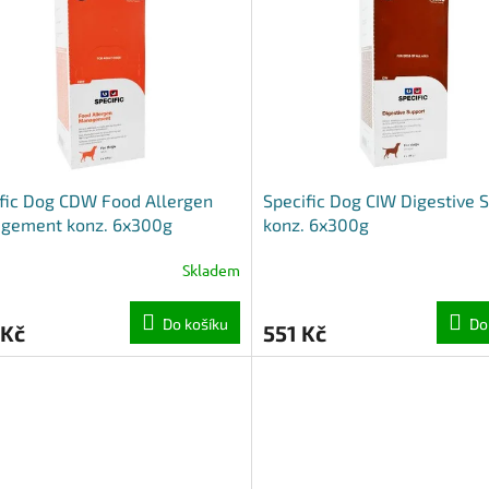
fic Dog CDW Food Allergen
Specific Dog CIW Digestive 
gement konz. 6x300g
konz. 6x300g
Skladem
Do košíku
Do
 Kč
551 Kč