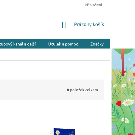
Přihlášení
NÁKUPNÍ
Prázdný košík
KOŠÍK
ubový kanál a další
Útulek a pomoc
Značky
8
položek celkem