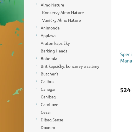
o
n
p
Almo Nature
d
e
i
Konzervy Almo Nature
u
l
s
k
Vaničky Almo Nature
p
t
Animonda
r
ů
o
Applaws
d
Araton kapsičky
u
Barking Heads
Speci
k
Bohemia
Mana
t
Brit kapsičky, konzervy a salámy
ů
Butcher's
Calibra
Canagan
524
Canibaq
Carnilove
Cesar
Dibaq Sense
Doxneo