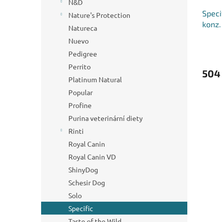
N&D
Speci
Nature's Protection
konz
Natureca
Nuevo
Pedigree
Perrito
504
Platinum Natural
Popular
Profine
Purina veterinární diety
Rinti
Royal Canin
Royal Canin VD
ShinyDog
Schesir Dog
Solo
Specific
Taste of the Wild