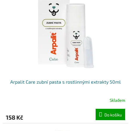
k
i
t
s
ů
p
r
o
d
u
k
t
ů
Arpalit Care zubní pasta s rostlinnými extrakty 50ml
Skladem
Do košíku
158 Kč