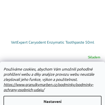
VetExpert Caryodent Enzymatic Toothpaste 50ml
Skladem
Používáme cookies, abychom Vám umožnili pohodlné
Do košíku
267 Kč
prohlížení webu a díky analýze provozu webu neustále
zlepšovali jeho funkce, výkon a použitelnost.
12
položek celkem
O
https://www.granulkymarben.cz/podminky/podminky-
v
ochrany-osobnich-udaju/
l
Z
á
á
Nastavení
d
Vytvořil Shoptet
p