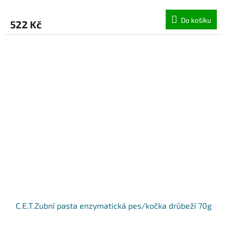
Do košíku
522 Kč
C.E.T.Zubní pasta enzymatická pes/kočka drůbeží 70g