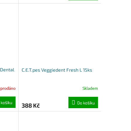
 Dental
C.E.T.pes Veggiedent Fresh L 15ks
yprodáno
Skladem
 košíku
Do košíku
388 Kč