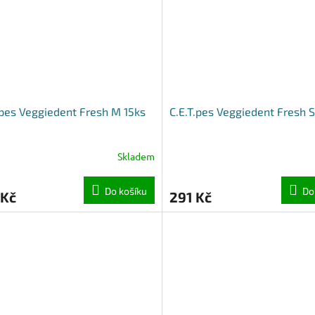
.pes Veggiedent Fresh M 15ks
C.E.T.pes Veggiedent Fresh S
Skladem
Do košíku
Do
 Kč
291 Kč