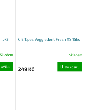
 15ks
C.E.T.pes Veggiedent Fresh XS 15ks
Skladem
Skladem
 košíku
Do košíku
249 Kč