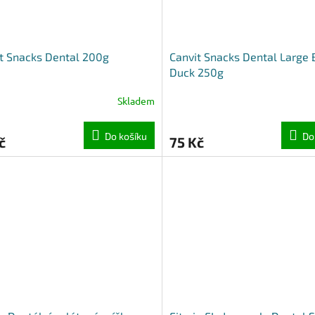
t Snacks Dental 200g
Canvit Snacks Dental Large 
Duck 250g
Skladem
Do košíku
Do
č
75 Kč