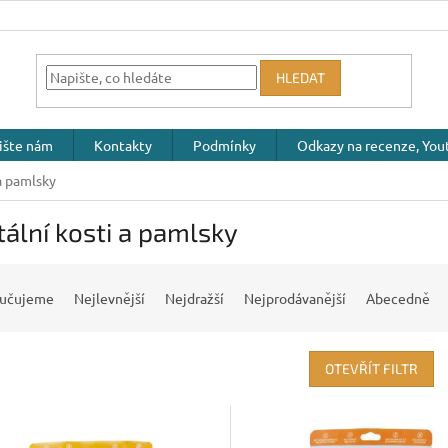
HLEDAT
ište nám
Kontakty
Podmínky
Odkazy na recenze, Yout
a pamlsky
ální kosti a pamlsky
učujeme
Nejlevnější
Nejdražší
Nejprodávanější
Abecedně
OTEVŘÍT FILTR