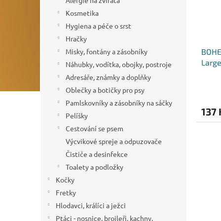
Alergie na zvířata
Kosmetika
Hygiena a péče o srst
Hračky
Misky, fontány a zásobníky
BOHE
Large
Náhubky, vodítka, obojky, postroje
Adresáře, známky a doplňky
Oblečky a botičky pro psy
Pamlskovníky a zásobníky na sáčky
137 
Pelíšky
Cestování se psem
Výcvikové spreje a odpuzovače
Čističe a desinfekce
Toalety a podložky
Kočky
Fretky
Hlodavci, králíci a ježci
Ptáci - nosnice, broileři, kachny,