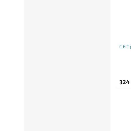
C.E.T
324