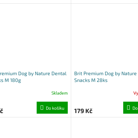
Premium Dog by Nature Dental
Brit Premium Dog by Nature
ks M 180g
Snacks M 28ks
Skladem
V
Do košíku
Do
č
179 Kč