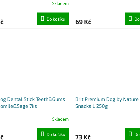
Skladem
Do košíku
Do
Kč
69 Kč
Dog Dental Stick Teeth&Gums
Brit Premium Dog by Nature
omile&Sage 7ks
Snacks L 250g
Skladem
Do košíku
Do
Kč
73 Kč