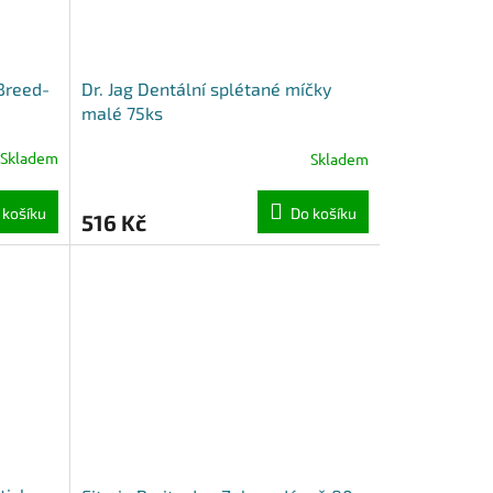
Breed-
Dr. Jag Dentální splétané míčky
malé 75ks
Skladem
Skladem
 košíku
Do košíku
516 Kč