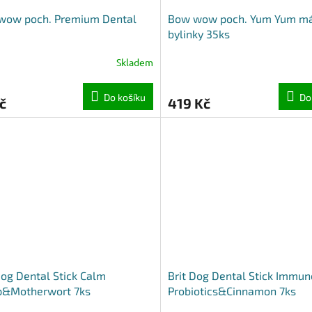
wow poch. Premium Dental
Bow wow poch. Yum Yum má
bylinky 35ks
Skladem
Do košíku
Do
č
419 Kč
Dog Dental Stick Calm
Brit Dog Dental Stick Immun
&Motherwort 7ks
Probiotics&Cinnamon 7ks