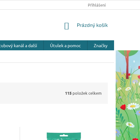
Přihlášení
NÁKUPNÍ
Prázdný košík
KOŠÍK
ubový kanál a další
Útulek a pomoc
Značky
115
položek celkem