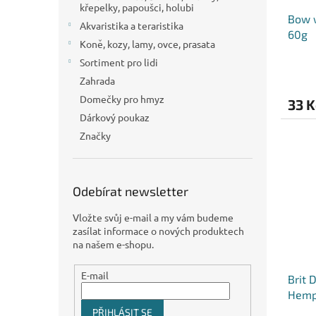
křepelky, papoušci, holubi
Bow 
Akvaristika a teraristika
60g
Koně, kozy, lamy, ovce, prasata
Sortiment pro lidi
Zahrada
Domečky pro hmyz
33 K
Dárkový poukaz
Značky
Odebírat newsletter
Vložte svůj e-mail a my vám budeme
zasílat informace o nových produktech
na našem e-shopu.
E-mail
Brit 
Hemp
PŘIHLÁSIT SE