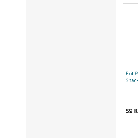
Brit 
Snac
59 K