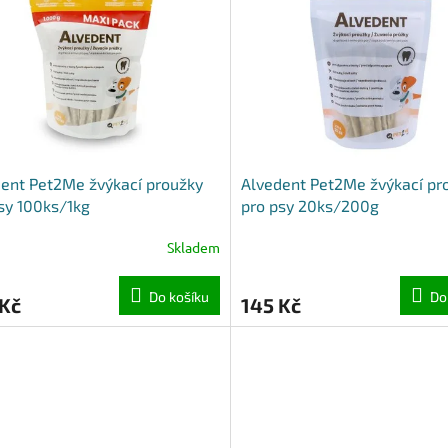
ent Pet2Me žvýkací proužky
Alvedent Pet2Me žvýkací pr
sy 100ks/1kg
pro psy 20ks/200g
Skladem
Do košíku
Do
 Kč
145 Kč