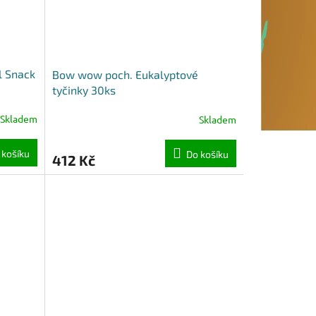
l Snack
Bow wow poch. Eukalyptové
tyčinky 30ks
Skladem
Skladem
 košíku
Do košíku
412 Kč