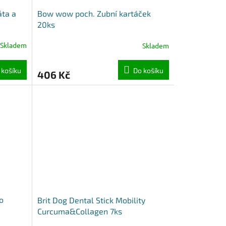
ta a
Bow wow poch. Zubní kartáček
20ks
Skladem
Skladem
 košíku
Do košíku
406 Kč
o
Brit Dog Dental Stick Mobility
Curcuma&Collagen 7ks