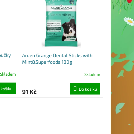
oužky
Arden Grange Dental Sticks with
Mint&Superfoods 180g
Skladem
Skladem
 košíku
Do košíku
91 Kč