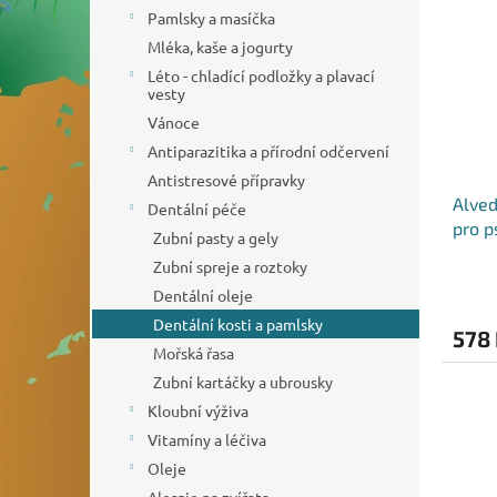
o
n
p
Pamlsky a masíčka
d
e
i
Mléka, kaše a jogurty
u
l
s
k
Léto - chladící podložky a plavací
p
vesty
t
r
ů
Vánoce
o
Antiparazitika a přírodní odčervení
d
Antistresové přípravky
u
Alved
k
Dentální péče
pro p
t
Zubní pasty a gely
ů
Zubní spreje a roztoky
Dentální oleje
Dentální kosti a pamlsky
578
Mořská řasa
Zubní kartáčky a ubrousky
Kloubní výživa
Vitamíny a léčiva
Oleje