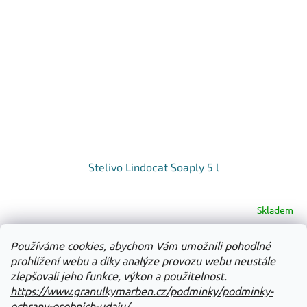
Stelivo Lindocat Soaply 5 l
Skladem
Do košíku
Používáme cookies, abychom Vám umožnili pohodlné
122 Kč
prohlížení webu a díky analýze provozu webu neustále
zlepšovali jeho funkce, výkon a použitelnost.
14
položek celkem
O
https://www.granulkymarben.cz/podminky/podminky-
v
ochrany-osobnich-udaju/