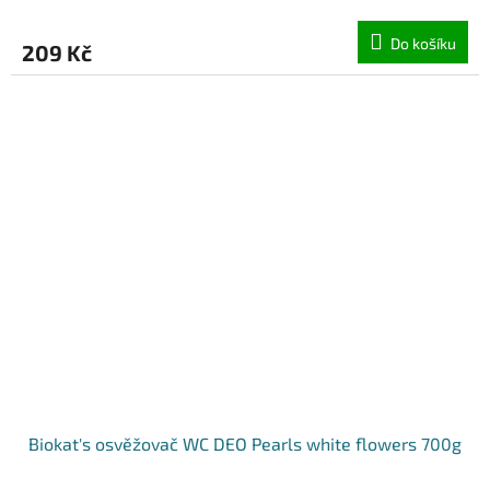
Do košíku
209 Kč
Biokat's osvěžovač WC DEO Pearls white flowers 700g