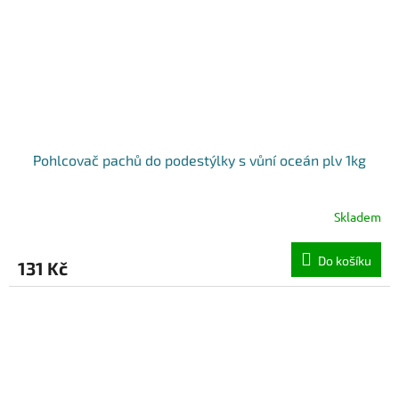
Pohlcovač pachů do podestýlky s vůní oceán plv 1kg
Skladem
Do košíku
131 Kč