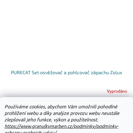
PURECAT Set osvěžovač a pohlcovač zápachu Zolux
Vyprodáno
Do košíku
Používáme cookies, abychom Vám umožnili pohodlné
89 Kč
prohlížení webu a díky analýze provozu webu neustále
zlepšovali jeho funkce, výkon a použitelnost.
14
položek celkem
O
https://www.granulkymarben.cz/podminky/podminky-
v
ochrany-osobnich-udaju/