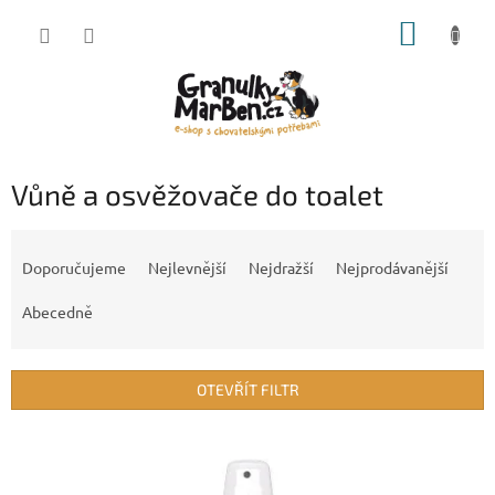
Přejít
NÁKUP
na
obsah
KOŠÍK
Vůně a osvěžovače do toalet
Ř
a
Doporučujeme
Nejlevnější
Nejdražší
Nejprodávanější
z
e
Abecedně
n
í
p
OTEVŘÍT FILTR
r
o
V
d
ý
u
p