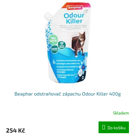
Beaphar odstraňovač zápachu Odour Killer 400g
Skladem
Do košíku
254 Kč