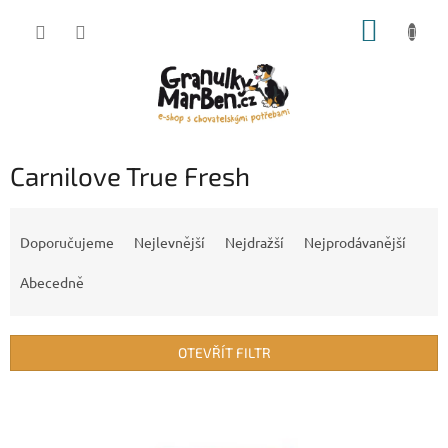
Přejít
NÁKUP
na
obsah
KOŠÍK
Carnilove True Fresh
Ř
a
Doporučujeme
Nejlevnější
Nejdražší
Nejprodávanější
z
e
Abecedně
n
í
p
OTEVŘÍT FILTR
r
o
V
d
ý
u
p