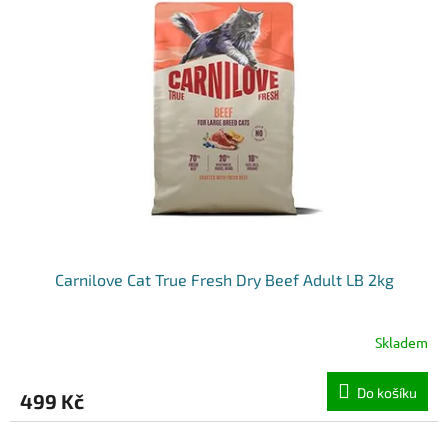
k
i
t
s
ů
p
r
o
d
u
k
t
ů
Carnilove Cat True Fresh Dry Beef Adult LB 2kg
Skladem
Do košíku
499 Kč