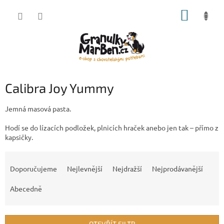
Přejít
NÁKUP
na
obsah
KOŠÍK
Calibra Joy Yummy
Jemná masová pasta.
Hodí se do lízacích podložek, plnicích hraček anebo jen tak – přímo z
kapsičky.
Ř
a
Doporučujeme
Nejlevnější
Nejdražší
Nejprodávanější
z
e
Abecedně
n
í
p
OTEVŘÍT FILTR