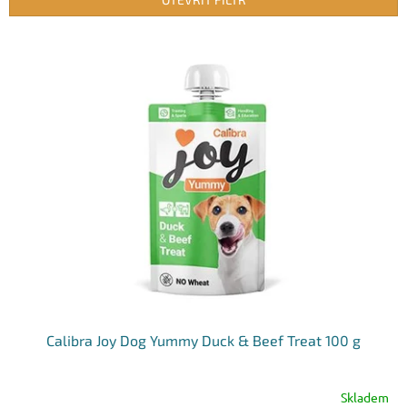
r
o
V
d
ý
u
p
k
i
t
s
ů
p
r
o
d
u
k
t
ů
Calibra Joy Dog Yummy Duck & Beef Treat 100 g
Skladem