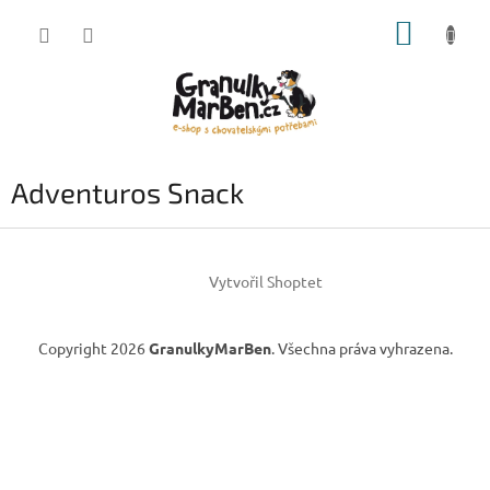
Přejít
NÁKUP
na
obsah
KOŠÍK
Adventuros Snack
Z
á
Vytvořil Shoptet
p
a
t
Copyright 2026
GranulkyMarBen
. Všechna práva vyhrazena.
í