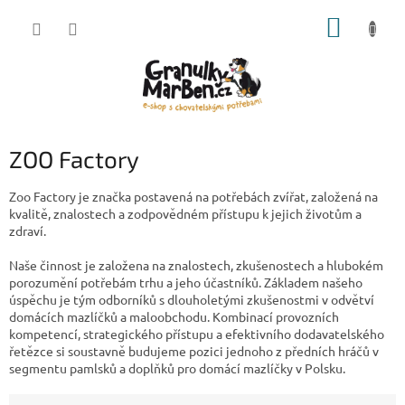
Přejít
NÁKUP
na
obsah
KOŠÍK
ZOO Factory
Zoo Factory je značka postavená na potřebách zvířat, založená na
kvalitě, znalostech a zodpovědném přístupu k jejich životům a
zdraví.
Naše činnost je založena na znalostech, zkušenostech a hlubokém
porozumění potřebám trhu a jeho účastníků. Základem našeho
úspěchu je tým odborníků s dlouholetými zkušenostmi v odvětví
domácích mazlíčků a maloobchodu. Kombinací provozních
kompetencí, strategického přístupu a efektivního dodavatelského
řetězce si soustavně budujeme pozici jednoho z předních hráčů v
segmentu pamlsků a doplňků pro domácí mazlíčky v Polsku.
Ř