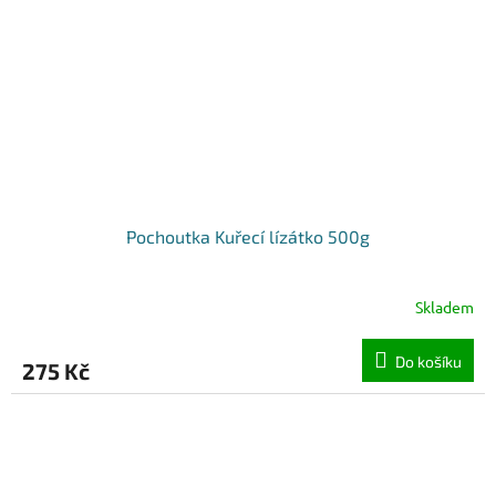
Pochoutka Kuřecí lízátko 500g
Skladem
Do košíku
275 Kč