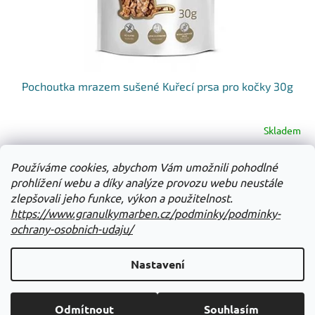
Pochoutka mrazem sušené Kuřecí prsa pro kočky 30g
Skladem
Do košíku
Používáme cookies, abychom Vám umožnili pohodlné
52 Kč
prohlížení webu a díky analýze provozu webu neustále
zlepšovali jeho funkce, výkon a použitelnost.
3
položek celkem
O
https://www.granulkymarben.cz/podminky/podminky-
v
ochrany-osobnich-udaju/
l
Z
á
á
d
Nastavení
Vytvořil Shoptet
p
a
a
c
t
í
Odmítnout
Souhlasím
Copyright 2026
GranulkyMarBen
. Všechna práva vyhrazena.