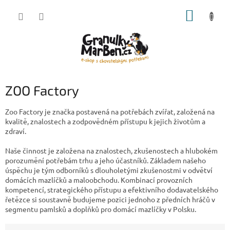
Přejít
NÁKUP
na
obsah
KOŠÍK
ZOO Factory
Zoo Factory je značka postavená na potřebách zvířat, založená na
kvalitě, znalostech a zodpovědném přístupu k jejich životům a
zdraví.
Naše činnost je založena na znalostech, zkušenostech a hlubokém
porozumění potřebám trhu a jeho účastníků. Základem našeho
úspěchu je tým odborníků s dlouholetými zkušenostmi v odvětví
domácích mazlíčků a maloobchodu. Kombinací provozních
kompetencí, strategického přístupu a efektivního dodavatelského
řetězce si soustavně budujeme pozici jednoho z předních hráčů v
segmentu pamlsků a doplňků pro domácí mazlíčky v Polsku.
Ř