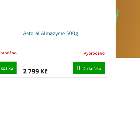
Astoral Almazyme 500g
yprodáno
Vyprodáno
 košíku
Do košíku
2 799 Kč