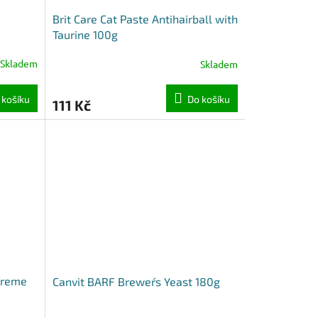
Brit Care Cat Paste Antihairball with
Taurine 100g
Skladem
Skladem
 košíku
Do košíku
111 Kč
creme
Canvit BARF Brewer´s Yeast 180g