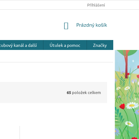
Přihlášení
NÁKUPNÍ
Prázdný košík
KOŠÍK
ubový kanál a další
Útulek a pomoc
Značky
65
položek celkem