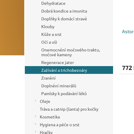
Dehydratace
Dobrá kondice a imunita
Doplňky k domácí stravě
Klouby
Asto
Kůže a srst
Oči a uši
Onemocnění močového traktu,
močové kameny
Regenerace jater
772
Zažívání a trichobezoáry
Zranění
Doplnění minerálů
Pamlsky k podávání léků
Oleje
Tráva a catnip (šanta) pro kočky
Kosmetika
Hygiena a péče o srst
Hračky