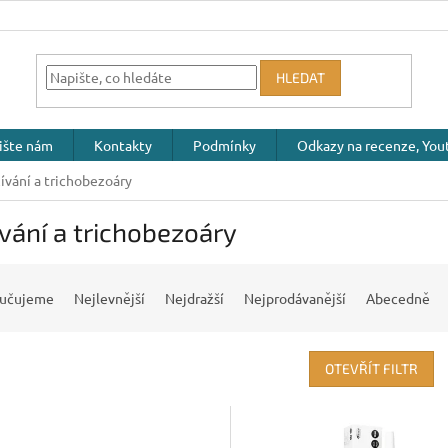
HLEDAT
ište nám
Kontakty
Podmínky
Odkazy na recenze, Yout
ívání a trichobezoáry
vání a trichobezoáry
učujeme
Nejlevnější
Nejdražší
Nejprodávanější
Abecedně
OTEVŘÍT FILTR