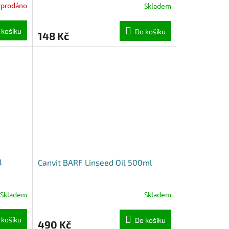
yprodáno
Skladem
 košíku
Do košíku
148 Kč
l
Canvit BARF Linseed Oil 500ml
Skladem
Skladem
 košíku
Do košíku
490 Kč