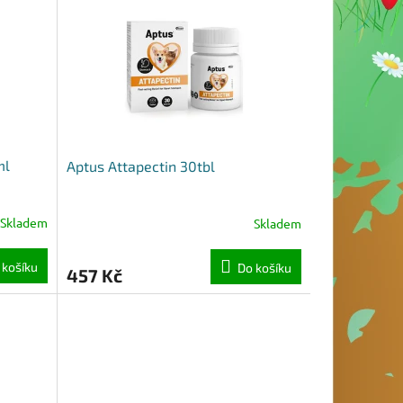
ml
Aptus Attapectin 30tbl
Skladem
Skladem
 košíku
Do košíku
457 Kč