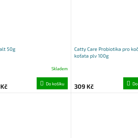
alt 50g
Catty Care Probiotika pro ko
koťata plv 100g
Skladem
Do košíku
Do
 Kč
309 Kč