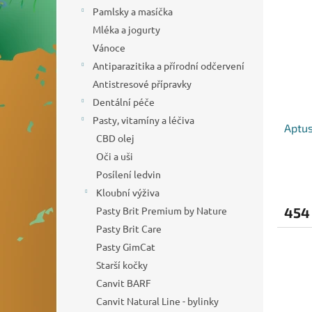
o
n
p
Pamlsky a masíčka
d
e
i
Mléka a jogurty
u
l
s
k
Vánoce
p
t
Antiparazitika a přírodní odčervení
r
ů
o
Antistresové přípravky
d
Dentální péče
u
Pasty, vitamíny a léčiva
Aptus
k
CBD olej
t
Oči a uši
ů
Posílení ledvin
Kloubní výživa
Pasty Brit Premium by Nature
454
Pasty Brit Care
Pasty GimCat
Starší kočky
Canvit BARF
Canvit Natural Line - bylinky