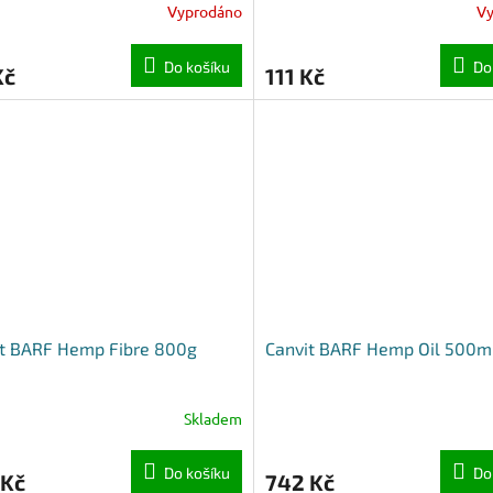
Vyprodáno
V
Do košíku
Do
Kč
111 Kč
it BARF Hemp Fibre 800g
Canvit BARF Hemp Oil 500m
Skladem
Do košíku
Do
 Kč
742 Kč