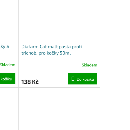
čky a
Diafarm Cat malt pasta proti
trichob. pro kočky 50ml
Skladem
Skladem
 košíku
Do košíku
138 Kč