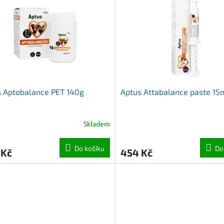
 Aptobalance PET 140g
Aptus Attabalance paste 15
Skladem
Do košíku
Do
 Kč
454 Kč