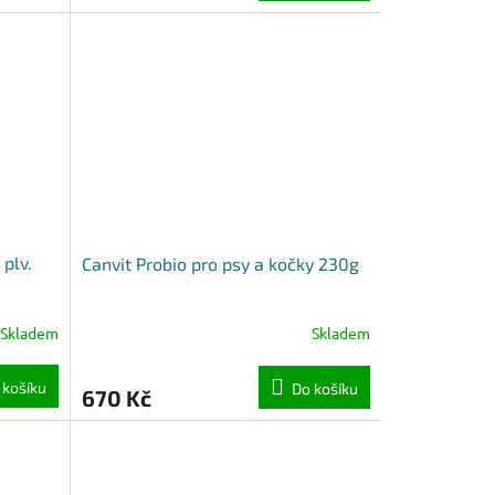
 plv.
Canvit Probio pro psy a kočky 230g
Skladem
Skladem
 košíku
Do košíku
670 Kč