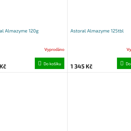
ral Almazyme 120g
Astoral Almazyme 125tbl
Vyprodáno
V
Do košíku
Do
 Kč
1 345 Kč