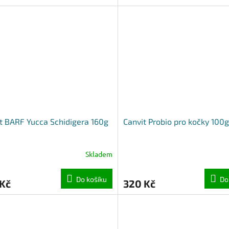
t BARF Yucca Schidigera 160g
Canvit Probio pro kočky 100g
Skladem
Do košíku
Do
 Kč
320 Kč