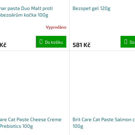
ar pasta Duo Malt proti
Bezopet gel 120g
obezoárům kočka 100g
Vyprodáno
Do košíku
Do
 Kč
581 Kč
Care Cat Paste Cheese Creme
Brit Care Cat Paste Salmon 
Prebiotics 100g
100g