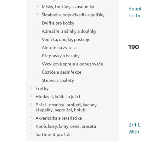
Misky, fontány a zásobníky
Beaph
Škrabadla, odpočívadla a pelíšky
trich
Dvířka pro kočky
Adresáře, známky a doplňky
Vodítka, obojky, postroje
190
Alergie na zvířata
Přepravky a batohy
Výcvikové spreje a odpuzovače
Čističe a desinfekce
Steliva a toalety
Fretky
Hlodavci, králíci a ježci
Ptáci - nosnice, broileři, kachny,
křepelky, papoušci, holubi
Akvaristika a teraristika
Brit 
Koně, kozy, lamy, ovce, prasata
With 
Sortiment pro lidi