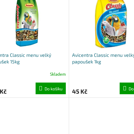
ntra Classic menu velký
Avicentra Classic menu velk
ušek 15kg
papoušek 1kg
Skladem
Do košíku
Do
 Kč
45 Kč