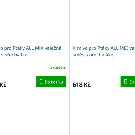
o pro Ptáky ALL MIX vaječná
Krmivo pro Ptáky ALL MIX va
s ořechy 1kg
směs s ořechy 4kg
Skladem
Do košíku
Do
 Kč
618 Kč