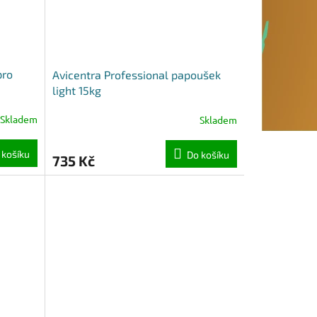
pro
Avicentra Professional papoušek
light 15kg
Skladem
Skladem
 košíku
Do košíku
735 Kč