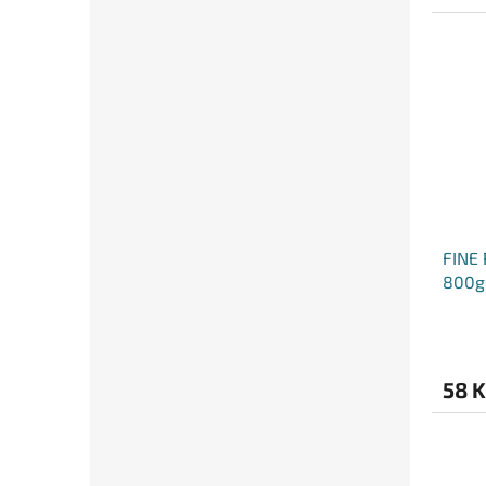
FINE 
800g
58 K