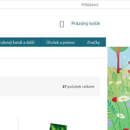
Přihlášení
NÁKUPNÍ
Prázdný košík
KOŠÍK
ubový kanál a další
Útulek a pomoc
Značky
37
položek celkem