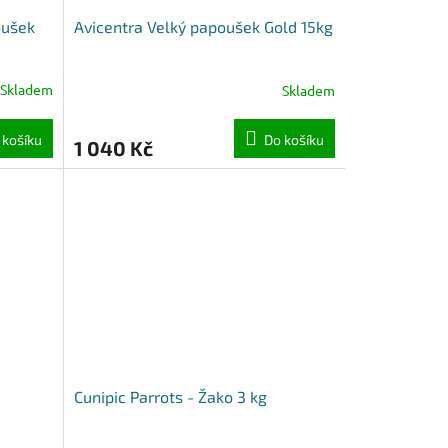
oušek
Avicentra Velký papoušek Gold 15kg
Skladem
Skladem
 košíku
Do košíku
1 040 Kč
Cunipic Parrots - Žako 3 kg