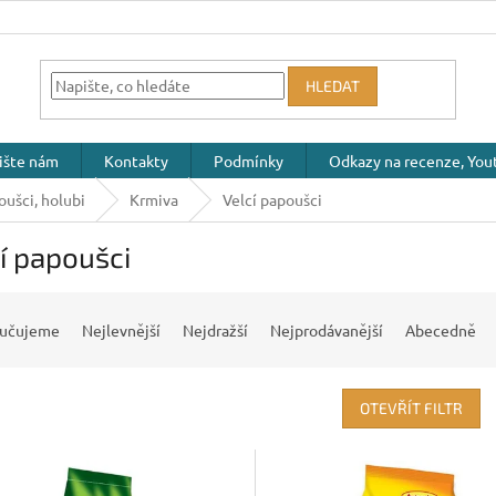
HLEDAT
ište nám
Kontakty
Podmínky
Odkazy na recenze, Yout
oušci, holubi
Krmiva
Velcí papoušci
í papoušci
učujeme
Nejlevnější
Nejdražší
Nejprodávanější
Abecedně
OTEVŘÍT FILTR