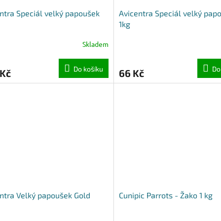
ntra Speciál velký papoušek
Avicentra Speciál velký pap
1kg
Skladem
Do košíku
Do
 Kč
66 Kč
ntra Velký papoušek Gold
Cunipic Parrots - Žako 1 kg