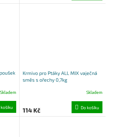
apoušek
Krmivo pro Ptáky ALL MIX vaječná
směs s ořechy 0,7kg
Skladem
Skladem
 košíku
Do košíku
114 Kč