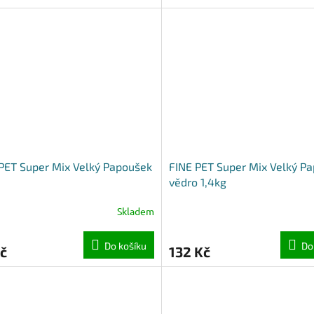
PET Super Mix Velký Papoušek
FINE PET Super Mix Velký P
vědro 1,4kg
Skladem
Do košíku
Do
č
132 Kč