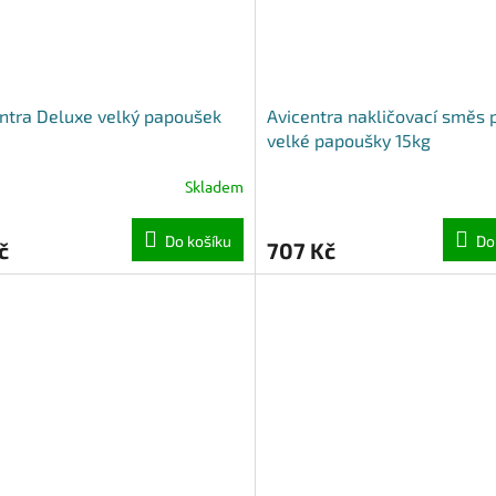
ntra Deluxe velký papoušek
Avicentra nakličovací směs 
velké papoušky 15kg
Skladem
Do košíku
Do
č
707 Kč