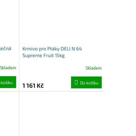
ječná
Krmivo pro Ptáky DELI N 64
Supreme Fruit 15kg
Skladem
Skladem
 košíku
Do košíku
1 161 Kč