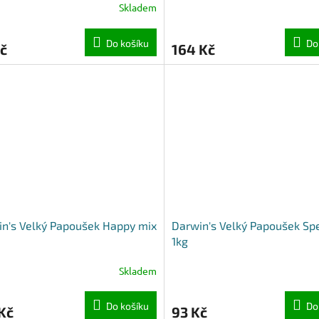
Skladem
Do košíku
Do
č
164 Kč
n's Velký Papoušek Happy mix
Darwin's Velký Papoušek Spe
1kg
Skladem
Do košíku
Do
Kč
93 Kč