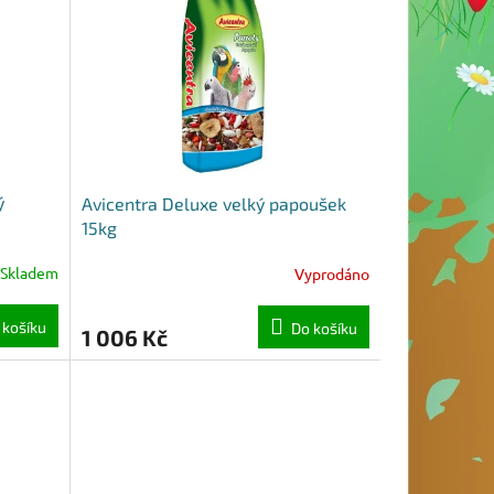
ý
Avicentra Deluxe velký papoušek
15kg
Skladem
Vyprodáno
 košíku
Do košíku
1 006 Kč