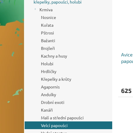
o
n
křepelky, papoušci, holubi
p
d
e
i
Krmiva
u
l
s
Nosnice
k
p
Kuřata
t
r
ů
Pštrosi
o
Bažanti
d
Brojleři
u
Avice
k
Kachny a husy
papo
t
Holubi
ů
Hrdličky
Křepelky a krůty
Agapornis
625
Andulky
Drobní exoti
Kanáři
Malí a střední papoušci
Velcí papoušci