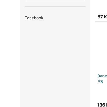
87 K
Facebook
Darwi
1kg
136 