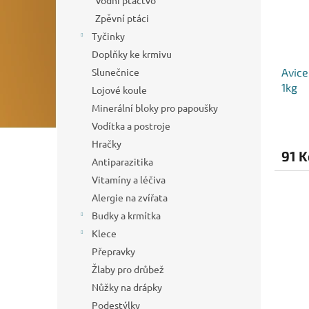
Vodní ptactvo
Zpěvní ptáci
Tyčinky
Doplňky ke krmivu
Slunečnice
Avice
1kg
Lojové koule
Minerální bloky pro papoušky
Vodítka a postroje
Hračky
91 K
Antiparazitika
Vitamíny a léčiva
Alergie na zvířata
Budky a krmítka
Klece
Přepravky
Žlaby pro drůbež
Nůžky na drápky
Podestýlky