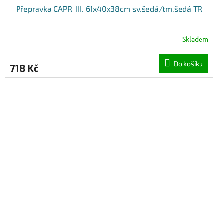
Přepravka CAPRI III. 61x40x38cm sv.šedá/tm.šedá TR
Skladem
Do košíku
718 Kč