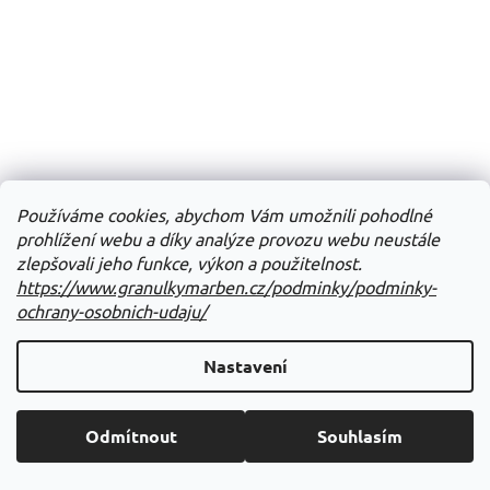
Používáme cookies, abychom Vám umožnili pohodlné
prohlížení webu a díky analýze provozu webu neustále
zlepšovali jeho funkce, výkon a použitelnost.
https://www.granulkymarben.cz/podminky/podminky-
Přepravka GULLIVER 2 s kovovými dvířky šedá Zolux
ochrany-osobnich-udaju/
Nastavení
Skladem
Do košíku
726 Kč
Odmítnout
Souhlasím