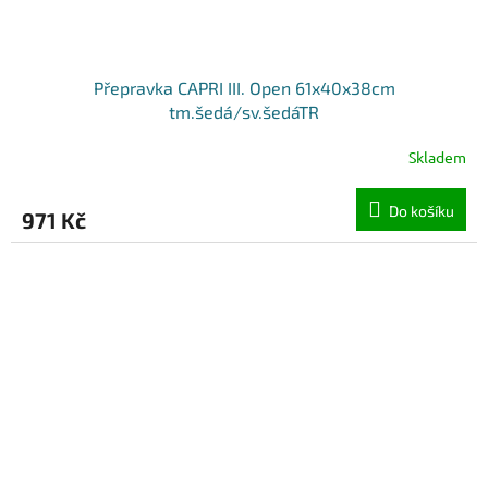
Přepravka CAPRI III. Open 61x40x38cm
tm.šedá/sv.šedáTR
Skladem
Do košíku
971 Kč