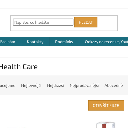
HLEDAT
ište nám
Kontakty
Podmínky
Odkazy na recenze, Yout
Health Care
učujeme
Nejlevnější
Nejdražší
Nejprodávanější
Abecedně
OTEVŘÍT FILTR