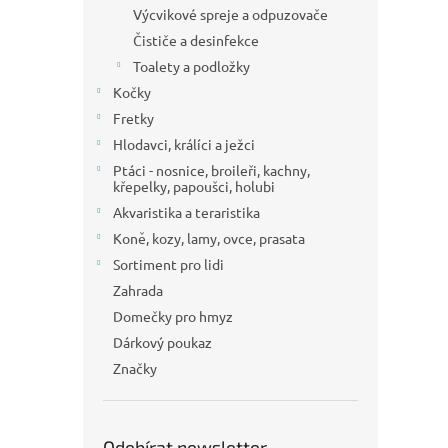
Výcvikové spreje a odpuzovače
Čističe a desinfekce
Toalety a podložky
Kočky
Fretky
Hlodavci, králíci a ježci
Ptáci - nosnice, broileři, kachny,
křepelky, papoušci, holubi
Akvaristika a teraristika
Koně, kozy, lamy, ovce, prasata
Sortiment pro lidi
Zahrada
Domečky pro hmyz
Dárkový poukaz
Značky
Odebírat newsletter