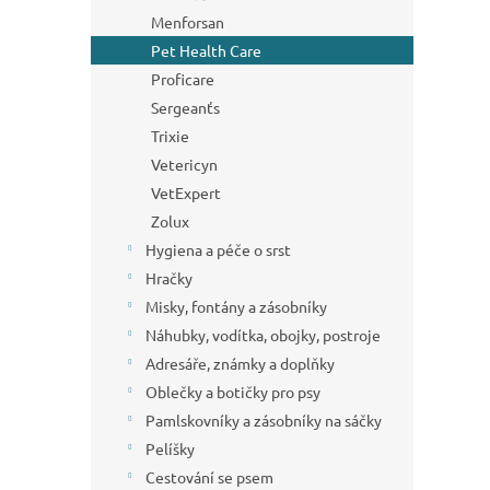
Menforsan
Pet Health Care
Proficare
Sergeanťs
Trixie
Vetericyn
VetExpert
Zolux
Hygiena a péče o srst
Hračky
Misky, fontány a zásobníky
Náhubky, vodítka, obojky, postroje
Adresáře, známky a doplňky
Oblečky a botičky pro psy
Pamlskovníky a zásobníky na sáčky
Pelíšky
Cestování se psem