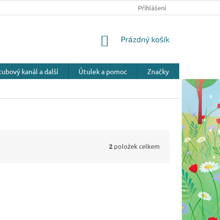
Přihlášení
NÁKUPNÍ
Prázdný košík
KOŠÍK
ubový kanál a další
Útulek a pomoc
Značky
2
položek celkem