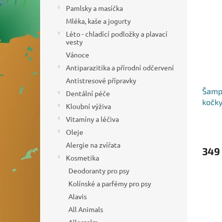
o
n
p
Pamlsky a masíčka
d
e
i
Mléka, kaše a jogurty
u
l
s
k
Léto - chladící podložky a plavací
p
vesty
t
r
ů
Vánoce
o
Antiparazitika a přírodní odčervení
d
Antistresové přípravky
u
Šampo
k
Dentální péče
kočk
t
Kloubní výživa
ů
Vitamíny a léčiva
Oleje
Alergie na zvířata
349
Kosmetika
Deodoranty pro psy
Kolínské a parfémy pro psy
Alavis
All Animals