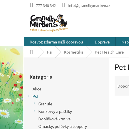
Přejít
777 340 342
info@granulkymarben.cz
na
obsah
Rozvoz zdarma naší dopravou
Doprava
Nap
Domů
Psi
Kosmetika
Pet Health Care
P
Pet 
o
Přeskočit
s
Kategorie
kategorie
Ř
t
a
r
Dopor
Akce
z
a
Psi
e
n
n
Granule
n
í
í
Konzervy a paštiky
p
p
Doplňková krmiva
V
r
a
ý
Omáčky, polévky a toppery