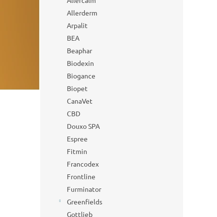
Allercalm
Allerderm
Arpalit
BEA
Beaphar
Biodexin
Biogance
Biopet
CanaVet
CBD
Douxo SPA
Espree
Fitmin
Francodex
Frontline
Furminator
Greenfields
Gottlieb