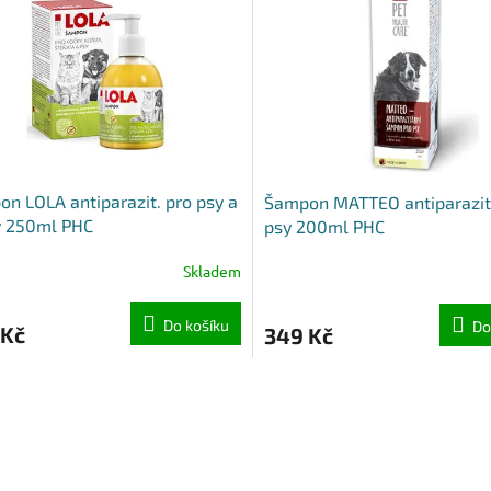
n LOLA antiparazit. pro psy a
Šampon MATTEO antiparazit
y 250ml PHC
psy 200ml PHC
Skladem
Do košíku
Do
 Kč
349 Kč
O
v
l
á
d
a